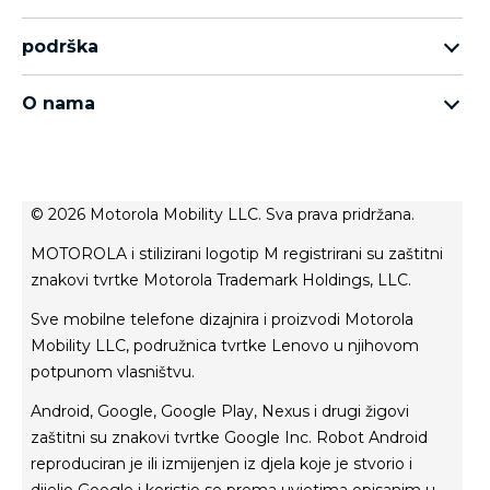
asortiman motorola razr
podrška
asortiman moto edge
podrška
asortiman moto g
O nama
asortiman moto e
о Motorola
Thinkphone 25 by motorola
о Lenovo
politika privatnosti
© 2026 Motorola Mobility LLC. Sva prava pridržana.
uvjeti korištenja
MOTOROLA i stilizirani logotip M registrirani su zaštitni
uvjeti prodaje
znakovi tvrtke Motorola Trademark Holdings, LLC.
inovacija
Sve mobilne telefone dizajnira i proizvodi Motorola
privatnost proizvoda
Mobility LLC, podružnica tvrtke Lenovo u njihovom
potpunom vlasništvu.
Android, Google, Google Play, Nexus i drugi žigovi
zaštitni su znakovi tvrtke Google Inc. Robot Android
reproduciran je ili izmijenjen iz djela koje je stvorio i