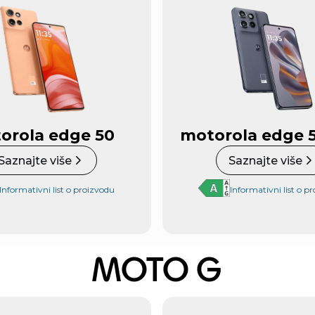
orola edge 50
motorola edge 
Saznajte više
Saznajte više
Informativni list o proizvodu
Informativni list o p
MOTO G