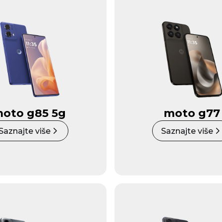
oto g85 5g
moto g77
Saznajte više
Saznajte više