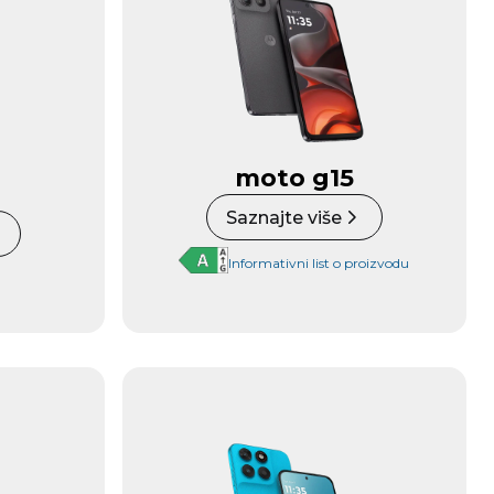
moto g15
Saznajte više
Informativni list o proizvodu