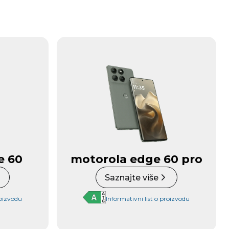
e 60
motorola edge 60 pro
Saznajte više
roizvodu
Informativni list o proizvodu