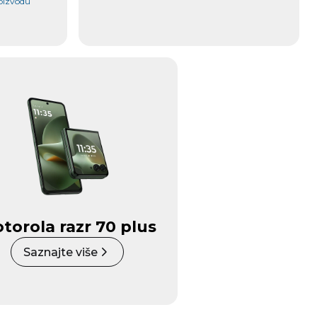
roizvodu
torola razr 70 plus
Saznajte više