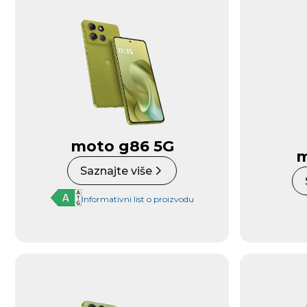
moto g86 5G
m
Saznajte više
Informativni list o proizvodu