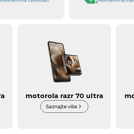
Informativni list o proizvodu
Informativni list o p
ra
motorola razr 70 ultra
mo
Saznajte više