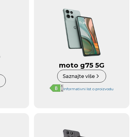
moto g75 5G
Saznajte više
Informativni list o proizvodu