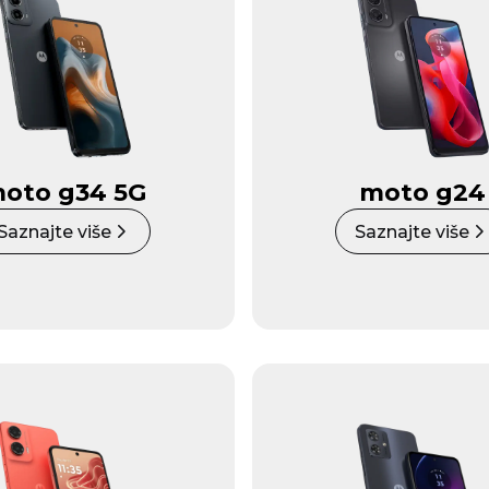
oto g34 5G
moto g24
Saznajte više
Saznajte više