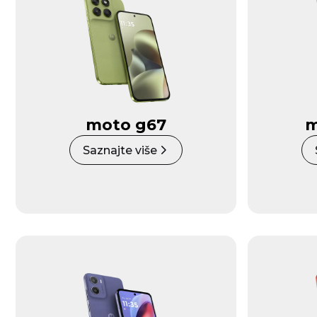
moto g67
m
Saznajte više