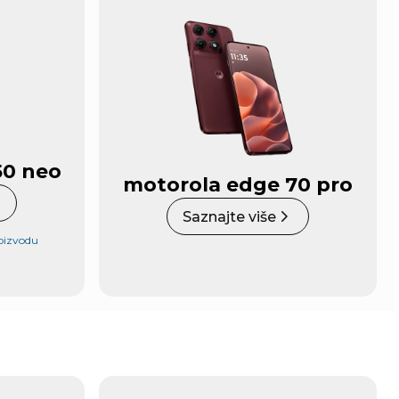
50 neo
motorola edge 70 pro
Saznajte više
roizvodu