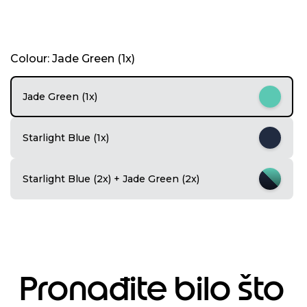
I
Colour: Jade Green (1x)
t
e
m
Jade Green (1x)
1
o
f
Starlight Blue (1x)
5
Starlight Blue (2x) + Jade Green (2x)
Pronađite bilo što