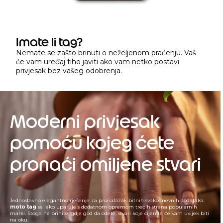
Imate li tag?
Nemate se zašto brinuti o neželjenom praćenju. Vaš
će vam uređaj tiho javiti ako vam netko postavi
privjesak bez vašeg odobrenja.
Moderni privjesak
pomoću kojeg ćete
pronaći omiljene stvari
Jednostavno elegantno rješenje za pronalazak bitnih svakodnevnih dodataka.
moto tag
se lako uparuje s dodatnom opremom trećih strana popularnih
marki. Stoga ne brinite, gdje god da odete, stvari koje cijenite će vam uvijek biti
na oku.