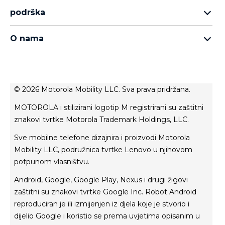
asortiman motorola razr
podrška
asortiman moto edge
podrška
asortiman moto g
O nama
asortiman moto e
о Motorola
Thinkphone 25 by motorola
о Lenovo
politika privatnosti
© 2026 Motorola Mobility LLC. Sva prava pridržana.
uvjeti korištenja
MOTOROLA i stilizirani logotip M registrirani su zaštitni
uvjeti prodaje
znakovi tvrtke Motorola Trademark Holdings, LLC.
inovacija
Sve mobilne telefone dizajnira i proizvodi Motorola
privatnost proizvoda
Mobility LLC, podružnica tvrtke Lenovo u njihovom
potpunom vlasništvu.
Android, Google, Google Play, Nexus i drugi žigovi
zaštitni su znakovi tvrtke Google Inc. Robot Android
reproduciran je ili izmijenjen iz djela koje je stvorio i
dijelio Google i koristio se prema uvjetima opisanim u