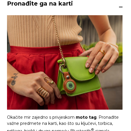
Pronađite ga na karti
Okačite mir zajedno s privjeskom
moto tag
. Pronađite
važne predmete na karti, kao što su ključevi, torbica,
®
prtljaga, bicikli i drugo pomoću Bluetooth
signala.