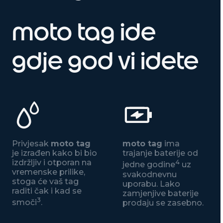
moto tag ide
gdje god vi idete
Privjesak
moto tag
moto tag
ima
je izrađen kako bi bio
trajanje baterije od
izdržljiv i otporan na
4
jedne godine
uz
vremenske prilike,
svakodnevnu
stoga će vaš tag
uporabu. Lako
raditi čak i kad se
zamjenjive baterije
3
smoči
.
prodaju se zasebno.