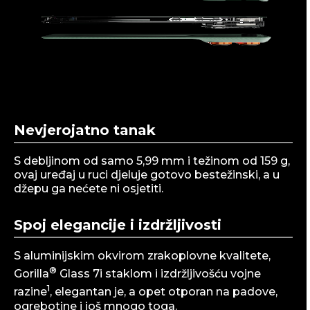
f
1
Nevjerojatno tanak
S debljinom od samo 5,99 mm i težinom od 159 g,
ovaj uređaj u ruci djeluje gotovo bestežinski, a u
džepu ga nećete ni osjetiti.
Spoj elegancije i izdržljivosti
S aluminijskim okvirom zrakoplovne kvalitete,
®
Gorilla
Glass 7i staklom i izdržljivošću vojne
1
razine
, elegantan je, a opet otporan na padove,
ogrebotine i još mnogo toga.