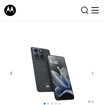
1
/ 5