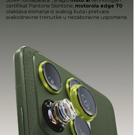
50MP fotoaparata
, snagu
moto ai
tehnologije i
certifikat Pantone Skintone,
motorola edge 70
olakšava snimanje iz svakog kuta i pretvara
svakodnevne trenutke u nezaboravne uspomene.