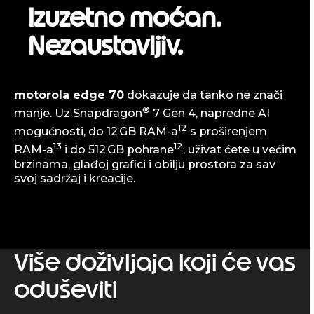
Izuzetno moćan.
Nezaustavljiv.
motorola edge 70
dokazuje da tanko ne znači
®
manje. Uz Snapdragon
7 Gen 4, napredne AI
12
mogućnosti, do 12 GB RAM-a
s proširenjem
13
12
RAM-a
i do 512 GB pohrane
, uživat ćete u većim
brzinama, glađoj grafici i obilju prostora za sav
svoj sadržaj i kreacije.
Više doživljaja koji će vas
oduševiti