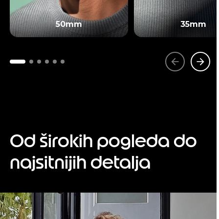
50mm
35mm
Od širokih pogleda do
najsitnijih detalja
I
t
e