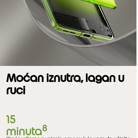
Moćan iznutra, lagan u
ruci
15
8
minuta