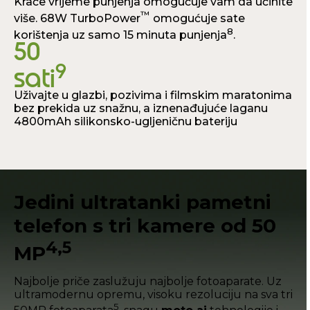
Kraće vrijeme punjenja omogućuje vam da učinite
™
više. 68W TurboPower
omogućuje sate
8
korištenja uz samo 15 minuta punjenja
.
50
9
sati
Uživajte u glazbi, pozivima i filmskim maratonima
bez prekida uz snažnu, a iznenađujuće laganu
4800mAh silikonsko-ugljeničnu bateriju
Jedini ultratanki pametni
telefon s tri kamere od 50
4,5
MP
Najbolje priče zaslužuju najbolje fotoaparate. Uz
ultramodernu opremu, visoku rezoluciju na sva tri
5