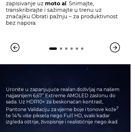
zapisivanje uz
moto ai
. Snimajte,
transkribirajte i sažimajte u trenu uz
značajku Obrati pažnju – za produktivnost
bez napora.
Uronite u zapanjujuće realan doživljaj na našem
najjasnijem 6,67” Extreme AMOLED zaslonu do
sada. Uz HDR10+ za beskonačan kontrast,
7
Pantone Validaciju za vjerne boje i tonove kože
te 14 % više piksela nego Full HD, svaki kadar
izgleda oštrije, živopisnije i realističnije nego ikad.