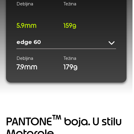
Debljina
Težina
5.9mm
159g
edge 60
Debljina
Težina
7.9mm
179g
™
PANTONE
boja. U stilu
Motorole.