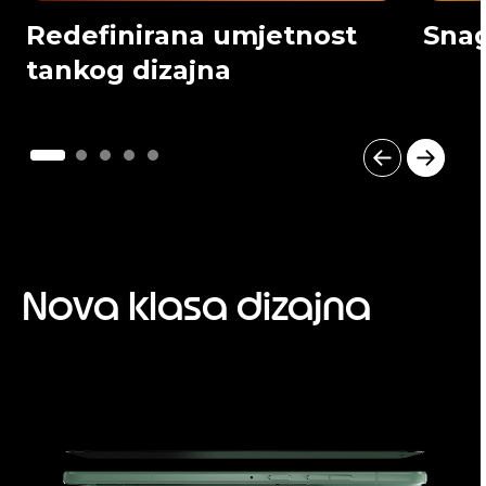
Redefinirana umjetnost
Snag
tankog dizajna
I
t
e
m
1
o
Nova klasa dizajna
f
5
I
t
e
m
1
o