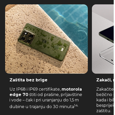
Zaštita bez brige
Zakači, 
Uz IP68 i IP69 certifikate,
motorola
Zakačite
edge 70
štiti od prašine, prljavštine
bežično p
i vode – čak i pri uranjanju do 1,5 m
kada i bi
besprije
14.
dubine u trajanju do 30 minuta
zaštitu.