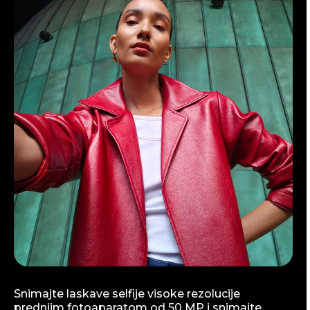
Snimajte laskave selfije visoke rezolucije
prednjim fotoaparatom od 50 MP i snimajte