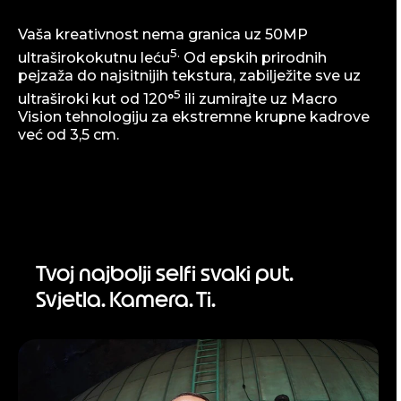
Vaša kreativnost nema granica uz 50MP
5.
ultraširokokutnu leću
Od epskih prirodnih
pejzaža do najsitnijih tekstura, zabilježite sve uz
5
ultraširoki kut od 120°
ili zumirajte uz Macro
Vision tehnologiju za ekstremne krupne kadrove
već od 3,5 cm.
Tvoj najbolji selfi svaki put.
Svjetla. Kamera. Ti.