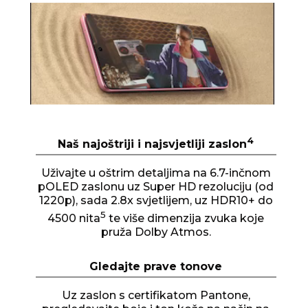
I
t
e
m
1
o
f
1
4
Naš najoštriji i najsvjetliji zaslon
Uživajte u oštrim detaljima na 6.7-inčnom
pOLED zaslonu uz Super HD rezoluciju (od
1220p), sada 2.8x svjetlijem, uz HDR10+ do
5
4500 nita
te više dimenzija zvuka koje
pruža Dolby Atmos.
Gledajte prave tonove
Uz zaslon s certifikatom Pantone,