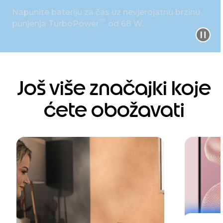
Napunite bateriju za čas uz nevjerojatnu brzinu
™
punjenja TurboPower
od 68 W.
Još više značajki koje
ćete obožavati