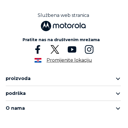
f
3
Službena web stranica
Pratite nas na društvenim mrežama
Promijenite lokaciju
proizvoda
asortiman motorola razr
podrška
asortiman moto edge
podrška
asortiman moto g
O nama
asortiman moto e
о Motorola
Thinkphone 25 by motorola
о Lenovo