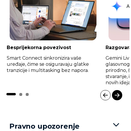
Besprijekorna povezivost
Razgovara
Smart Connect sinkronizira vaše
Gemini Live
uređaje, čime se osiguravaju glatke
glasovnog 
tranzicije i multitasking bez napora.
prirodno, 
stvaranje, 
novih ideja
I
t
e
m
Pravno upozorenje
1
o