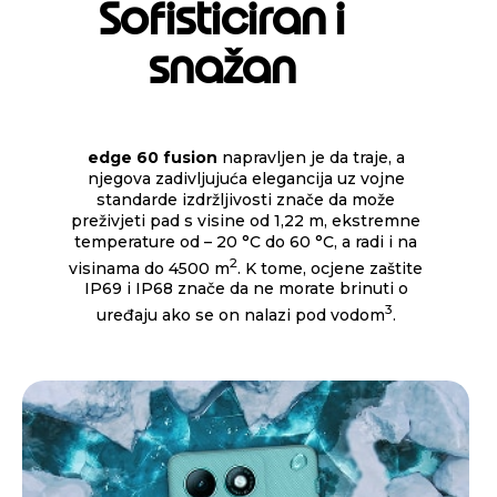
Sofisticiran i
m
1
snažan
o
f
4
edge 60 fusion
napravljen je da traje, a
njegova zadivljujuća elegancija uz vojne
standarde izdržljivosti znače da može
preživjeti pad s visine od 1,22 m, ekstremne
temperature od – 20 °C do 60 °C, a radi i na
2
visinama do 4500 m
. K tome, ocjene zaštite
IP69 i IP68 znače da ne morate brinuti o
3
uređaju ako se on nalazi pod vodom
.