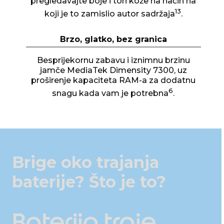
pregledavajte boje i ton kože na način na
13
koji je to zamislio autor sadržaja
.
Brzo, glatko, bez granica
Besprijekornu zabavu i iznimnu brzinu
jamče MediaTek Dimensity 7300, uz
proširenje kapaciteta RAM-a za dodatnu
6
snagu kada vam je potrebna
.
Brige oko trajanja
baterije? Što je to?
Baterija traje