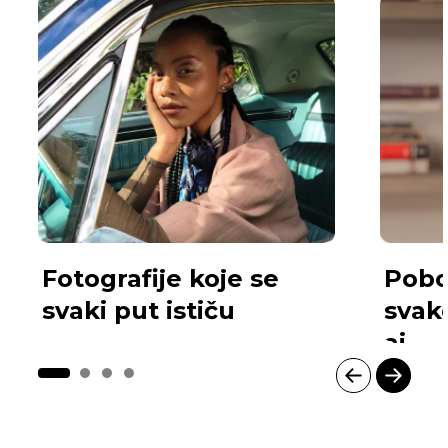
Fotografije koje se
Pobo
svaki put ističu
svak
ai
I
t
e