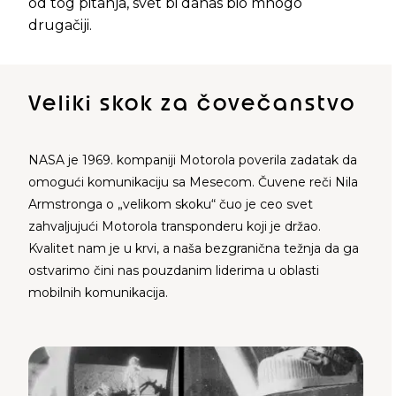
od tog pitanja, svet bi danas bio mnogo
drugačiji.
Veliki skok za čovečanstvo
NASA je 1969. kompaniji Motorola poverila zadatak da
omogući komunikaciju sa Mesecom. Čuvene reči Nila
Armstronga o „velikom skoku“ čuo je ceo svet
zahvaljujući Motorola transponderu koji je držao.
Kvalitet nam je u krvi, a naša bezgranična težnja da ga
ostvarimo čini nas pouzdanim liderima u oblasti
mobilnih komunikacija.