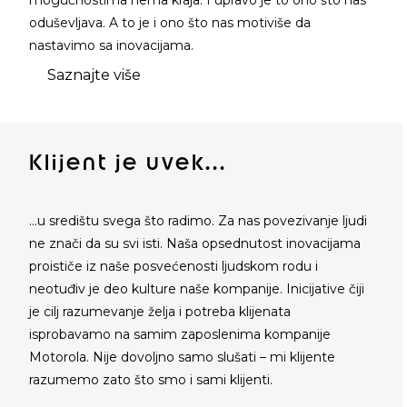
mogućnostima nema kraja. I upravo je to ono što nas
oduševljava. A to je i ono što nas motiviše da
nastavimo sa inovacijama.
Saznajte više
Klijent je uvek...
…u središtu svega što radimo. Za nas povezivanje ljudi
ne znači da su svi isti. Naša opsednutost inovacijama
proističe iz naše posvećenosti ljudskom rodu i
neotuđiv je deo kulture naše kompanije. Inicijative čiji
je cilj razumevanje želja i potreba klijenata
isprobavamo na samim zaposlenima kompanije
Motorola. Nije dovoljno samo slušati – mi klijente
razumemo zato što smo i sami klijenti.