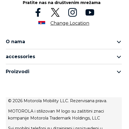
Pratite nas na društvenim mrežama
Change Location
O nama
Motorola Razr porodica
accessories
Motorola Edge porodica
all accessories
Moto G porodica
Proizvodi
head phones
Moto E porodica
for motorola
moto tag
about lenovo
conditions of sale
© 2026 Motorola Mobility LLC. Rezervisana prava.
terms of use
MOTOROLA i stilizovan M logo su zaštitini znaci
Website Privacy
kompanije Motorola Trademark Holdings, LLC
Innovation
Svi mobilni telefoni su dizajnirani i proizvedeni u