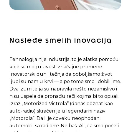
Nasleđe smelih inovacija
Tehnologija nije industrija, to je alatka pomoću
koje se mogu uvesti značajne promene.
Inovatorski duh i težnja da poboljšamo život
ljudi su nam u krvi — a po tome smo i dobili ime.
Dva izumitelja su napravila nešto nezamislivo i
nisu uspela da pronađu reči kojima bi to opisali.
Izraz „Motorized Victrola“ (danas poznat kao
auto-radio) skraćen je u legendarni naziv
„Motorola“. Da li je čoveku neophodan
automobil sa radiom? Ne baš. Ali, da smo počeli