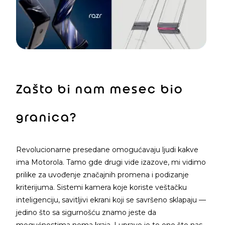
Zašto bi nam mesec bio
granica?
Revolucionarne presedane omogućavaju ljudi kakve
ima Motorola. Tamo gde drugi vide izazove, mi vidimo
prilike za uvođenje značajnih promena i podizanje
kriterijuma. Sistemi kamera koje koriste veštačku
inteligenciju, savitljivi ekrani koji se savršeno sklapaju —
jedino što sa sigurnošću znamo jeste da