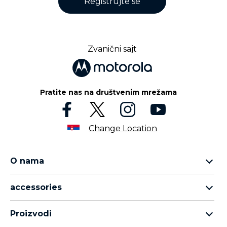
Registrujte se
Zvanični sajt
Pratite nas na društvenim mrežama
Change Location
O nama
Motorola Razr porodica
accessories
Motorola Edge porodica
all accessories
Moto G porodica
Proizvodi
head phones
Moto E porodica