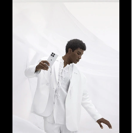
®
by Swarovski
Predstavljamo najnovije dodatke Brilliant
Collection–
motorola signature
i
moto buds 2 plus
, prožet
Crystals by
®
Swarovski
i Sound by Bose
Saznajte Više