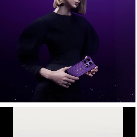
Kosmička afera, uz Crystals