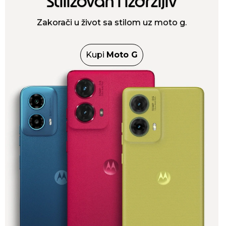
Stilizovan i izdržljiv
Zakorači u život sa stilom uz moto g.
Kupi
Moto G