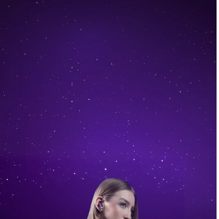
Performanse postaju
kultne
Predstavljamo
novu Razr 70 porodicu
,
najmoćniji razr do sada.
Saznajte Više