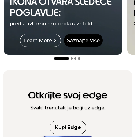
IKONA OTVARA SLEDEĆE
POGLAVLJE:
predstavljamo motorola razr fold
С
Learn More
Saznajte Više
Otkrijte svoj edge
Svaki trenutak je bolji uz edge.
Kupi
Edge