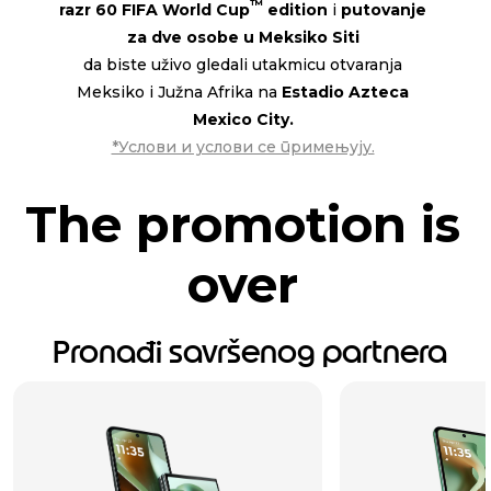
™
razr 60 FIFA World Cup
edition
i
putovanje
za dve osobe u Meksiko Siti
da biste uživo gledali utakmicu otvaranja
Meksiko i Južna Afrika na
Estadio Azteca
Mexico City.
*Услови и услови се примењују.
The promotion is
over
Pronađi savršenog partnera