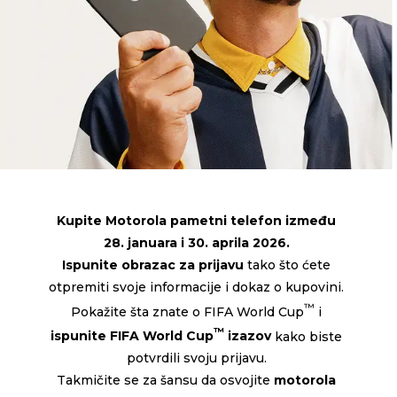
Kupite Motorola pametni telefon između
28. januara i 30. aprila 2026.
Ispunite obrazac za prijavu
tako što ćete
otpremiti svoje informacije i dokaz o kupovini.
™
Pokažite šta znate o FIFA World Cup
i
™
ispunite FIFA World Cup
izazov
kako biste
potvrdili svoju prijavu.
Takmičite se za šansu da osvojite
motorola