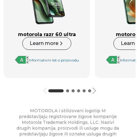
motorola razr 60 ultra
motorol
Learn more
Learn
Informativni list o proizvodu
Informati
MOTOROLA i stilizovani logotip M
predstavljaju registrovane žigove kompanije
Motorola Trademark Holdings, LLC. Nazivi
drugih kompanija, proizvodi ili usluge mogu da
predstavljaju žigove ili oznake usluga drugih