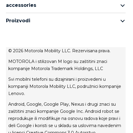
Motorola Razr porodica
accessories
Motorola Edge porodica
all accessories
Moto G porodica
Proizvodi
head phones
Moto E porodica
for motorola
moto tag
about lenovo
conditions of sale
© 2026 Motorola Mobility LLC. Rezervisana prava.
terms of use
MOTOROLA i stilizovan M logo su zaštitini znaci
Website Privacy
kompanije Motorola Trademark Holdings, LLC
Innovation
Svi mobilni telefoni su dizajnirani i proizvedeni u
Файли cookie
kompaniji Motorola Mobility LLC, podružnici kompanije
product privacy
Lenovo.
Android, Google, Google Play, Nexus i drugi znaci su
zaštitini znaci kompanije Google Inc. Android robot se
reprodukuje ili modifikuje na osnovu radova koje pravi i
deli Google i koristi se u skladu sa uslovima navedenim
u licenci Creative Commons 3.0 Autorstvo.