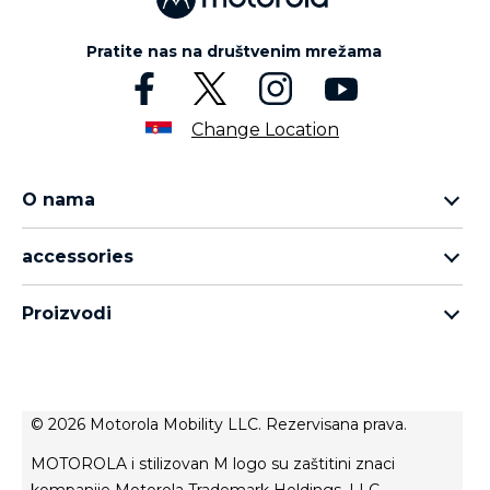
Pratite nas na društvenim mrežama
Change Location
O nama
Motorola Razr porodica
accessories
Motorola Edge porodica
all accessories
Moto G porodica
Proizvodi
head phones
Moto E porodica
for motorola
moto tag
about lenovo
conditions of sale
© 2026 Motorola Mobility LLC. Rezervisana prava.
terms of use
MOTOROLA i stilizovan M logo su zaštitini znaci
Website Privacy