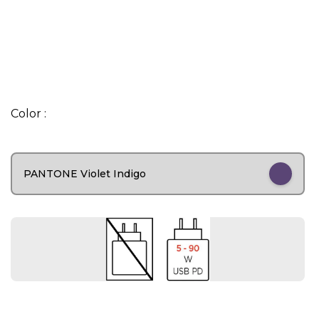
I
t
Color :
e
m
1
o
PANTONE Violet Indigo
f
6