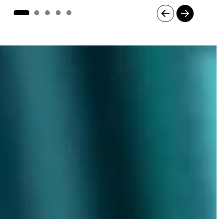
Item
1
of
5