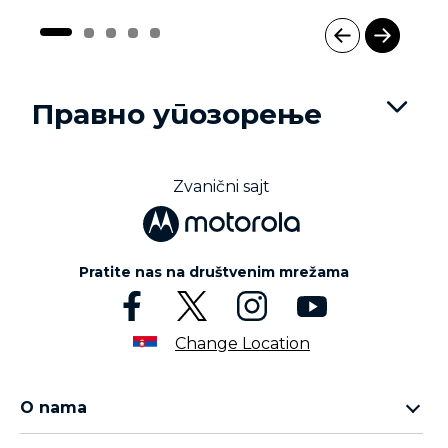
I
t
e
Правно упозорење
m
1
o
f
Zvanični sajt
5
Pratite nas na društvenim mrežama
Change Location
O nama
Motorola Razr porodica