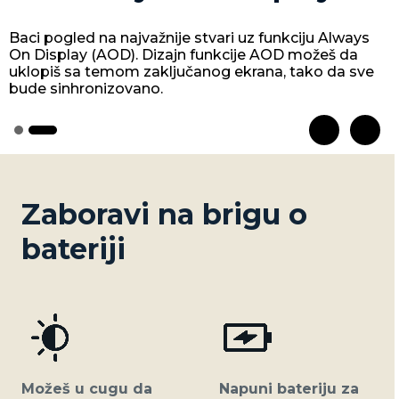
Baci pogled na najvažnije stvari uz funkciju Always
On Display (AOD). Dizajn funkcije AOD možeš da
uklopiš sa temom zaključanog ekrana, tako da sve
bude sinhronizovano.
Zaboravi na brigu o
bateriji
Možeš u cugu da
Napuni bateriju za