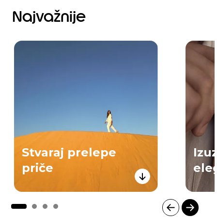
Najvažnije
Stvaraj prelepe
Izu
priče
ele