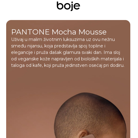
boje
PANTONE Mocha Mousse
Uživaj u malim životnim luksuzima uz ovu nežnu
smeđu nijansu, koja predstavlja spoj topline i
elegancije i pruža dašak glamura svaki dan. Ima sloj
od veganske kože napravljen od bioloških materijala i
taloga od kafe, koji pruža jedinstven osećaj pri dodiru.