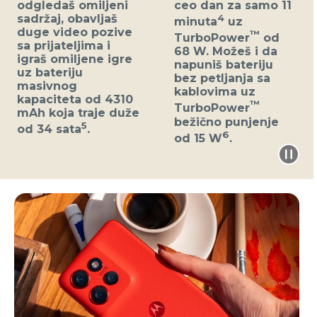
odgledaš omiljeni
ceo dan za samo 11
sadržaj, obavljaš
4
minuta
uz
duge video pozive
™
TurboPower
od
sa prijateljima i
68 W. Možeš i da
igraš omiljene igre
napuniš bateriju
uz bateriju
bez petljanja sa
masivnog
kablovima uz
kapaciteta od 4310
™
TurboPower
mAh koja traje duže
bežično punjenje
5
od 34 sata
.
6
od 15 W
.