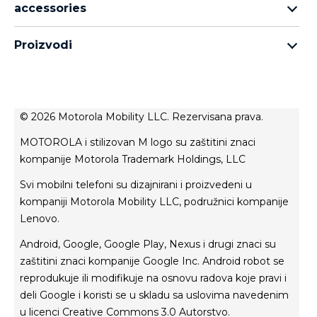
accessories
Motorola Edge porodica
all accessories
Moto G porodica
Proizvodi
head phones
Moto E porodica
for motorola
moto tag
about lenovo
conditions of sale
© 2026 Motorola Mobility LLC. Rezervisana prava.
terms of use
MOTOROLA i stilizovan M logo su zaštitini znaci
Website Privacy
kompanije Motorola Trademark Holdings, LLC
Innovation
Svi mobilni telefoni su dizajnirani i proizvedeni u
Файли cookie
kompaniji Motorola Mobility LLC, podružnici kompanije
product privacy
Lenovo.
Android, Google, Google Play, Nexus i drugi znaci su
zaštitini znaci kompanije Google Inc. Android robot se
reprodukuje ili modifikuje na osnovu radova koje pravi i
deli Google i koristi se u skladu sa uslovima navedenim
u licenci Creative Commons 3.0 Autorstvo.