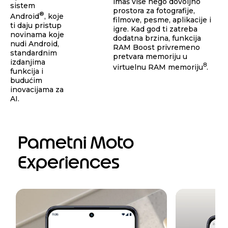
imaš više nego dovoljno
sistem
prostora za fotografije,
®
Android
, koje
filmove, pesme, aplikacije i
ti daju pristup
igre. Kad god ti zatreba
novinama koje
dodatna brzina, funkcija
nudi Android,
RAM Boost privremeno
standardnim
pretvara memoriju u
izdanjima
8
virtuelnu RAM memoriju
.
funkcija i
budućim
inovacijama za
AI.
Pametni Moto
Experiences