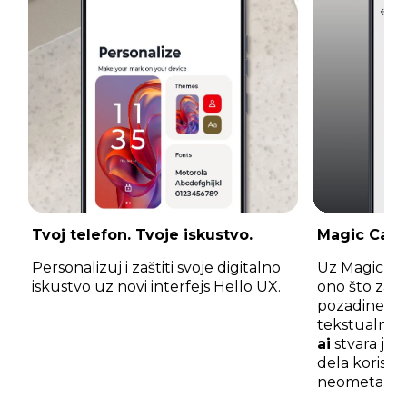
Tvoj telefon. Tvoje iskustvo.
Magic Can
Personalizuj i zaštiti svoje digitalno
Uz Magic Ca
iskustvo uz novi interfejs Hello UX.
ono što zami
pozadine, z
tekstualnom
ai
stvara je
dela koristeć
neometano i