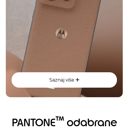
Saznaj više
™
PANTONE
odabrane