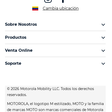
Cambia ubicación
Sobre Nosotros
Sobre lenovo
Productos
Sobre motorola
Motorola Edge
Términos de uso
Venta Online
Familia moto g
Aviso de Privacidad de Producto
preguntas frecuentes
Familia moto e
Aviso de Privacidad Web
Soporte
términos y condiciones
Todos los teléfonos
Términos de venta
celulares y accesorios
contacto
Registro
Actualizaciones del sistema
Controladores
© 2026 Motorola Mobility LLC. Todos los derechos
Contáctanos
reservados.
Servicio Técnico
MOTOROLA, el logotipo M estilizado, MOTO y la familia
Estatus de tu reparación
de marcas MOTO son marcas comerciales de Motorola