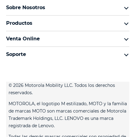
Sobre Nosotros
Sobre lenovo
Productos
Sobre motorola
Motorola Edge
Términos de uso
Venta Online
Familia moto g
Aviso de Privacidad de Producto
preguntas frecuentes
Familia moto e
Aviso de Privacidad Web
Soporte
términos y condiciones
Todos los teléfonos
Términos de venta
celulares y accesorios
contacto
Registro
Actualizaciones del sistema
Controladores
© 2026 Motorola Mobility LLC. Todos los derechos
Contáctanos
reservados.
Servicio Técnico
MOTOROLA, el logotipo M estilizado, MOTO y la familia
Estatus de tu reparación
de marcas MOTO son marcas comerciales de Motorola
Trademark Holdings, LLC. LENOVO es una marca
registrada de Lenovo.
Todas las demás marcas comerciales son propiedad de