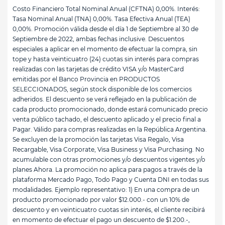
Costo Financiero Total Nominal Anual (CFTNA) 0,00%. Interés:
Tasa Nominal Anual (TNA) 0,00%. Tasa Efectiva Anual (TEA)
0,00%. Promoción válida desde el día 1 de Septiembre al 30 de
Septiembre de 2022, ambas fechas inclusive. Descuentos
especiales a aplicar en el momento de efectuar la compra, sin
tope y hasta veinticuatro (24) cuotas sin interés para compras
realizadas con las tarjetas de crédito VISA y/o MasterCard
emitidas por el Banco Provincia en PRODUCTOS
SELECCIONADOS, según stock disponible de los comercios
adheridos. El descuento se verá reflejado en la publicación de
cada producto promocionado, donde estará comunicado precio
venta público tachado, el descuento aplicado y el precio final a
Pagar. Válido para compras realizadas en la República Argentina.
Se excluyen de la promoción las tarjetas Visa Regalo, Visa
Recargable, Visa Corporate, Visa Business y Visa Purchasing. No
acumulable con otras promociones y/o descuentos vigentes y/o
planes Ahora. La promoción no aplica para pagos a través de la
plataforma Mercado Pago, Todo Pago y Cuenta DNI en todas sus
modalidades. Ejemplo representativo: 1) En una compra de un
producto promocionado por valor $12.000.- con un 10% de
descuento y en veinticuatro cuotas sin interés, el cliente recibirá
en momento de efectuar el pago un descuento de $1.200.-,