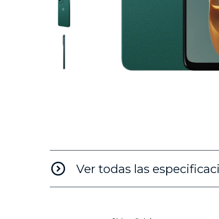
I
t
e
m
1
o
f
5
Ver todas las especificac