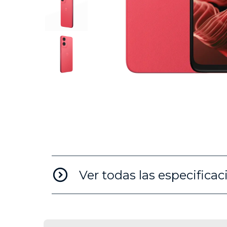
I
t
e
m
1
o
f
5
Ver todas las especificac