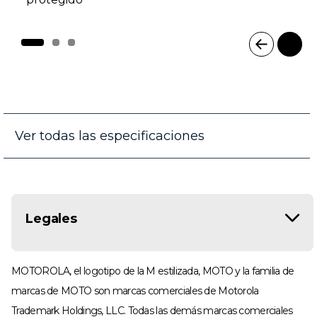
I
t
e
m
1
o
Ver todas las especificaciones
f
3
Legales
MOTOROLA, el logotipo de la M estilizada, MOTO y la familia de
marcas de MOTO son marcas comerciales de Motorola
Trademark Holdings, LLC. Todas las demás marcas comerciales