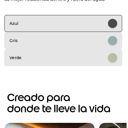
1
o
f
6
Azul
Gris
Verde
Creado para
donde te lleve la vida