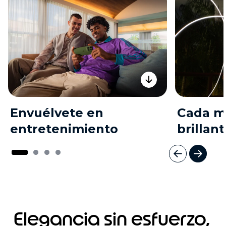
Envuélvete en
Cada 
entretenimiento
brillan
I
t
e
m
1
Elegancia sin esfuerzo,
o
f