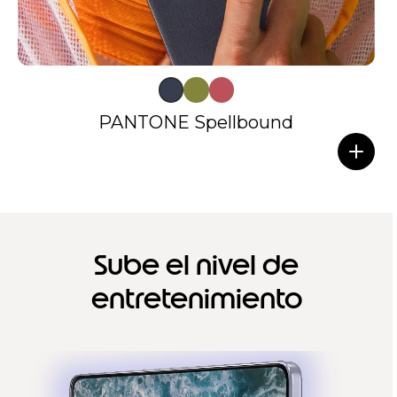
PANTONE Spellbound
Sube el nivel de
entretenimiento
I
t
e