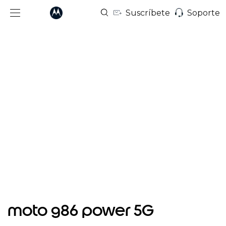
Suscríbete
Soporte
I
t
moto g86 power 5G
e
m