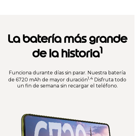
t
e
m
1
o
f
La batería más grande
5
1
de la historia
Funciona durante días sin parar. Nuestra batería
1,4
de 6720 mAh de mayor duración
Disfruta todo
un fin de semana sin recargar el teléfono.