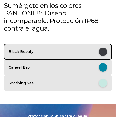
1
Sumérgete en los colores
o
PANTONE™.Diseño
f
5
incomparable. Protección IP68
contra el agua.
Black Beauty
Caneel Bay
Soothing Sea
Protección IP68 contra el agua.