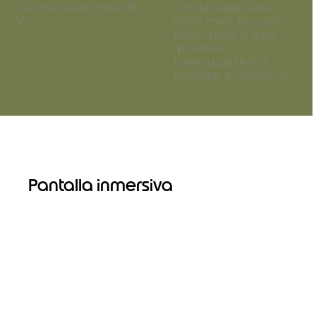
TurboPower™ de 68
Con la batería de
W
5000 mAh, puedes
hacer todo lo que
quieras sin
preocuparte por
recargar el teléfono.
Pantalla inmersiva