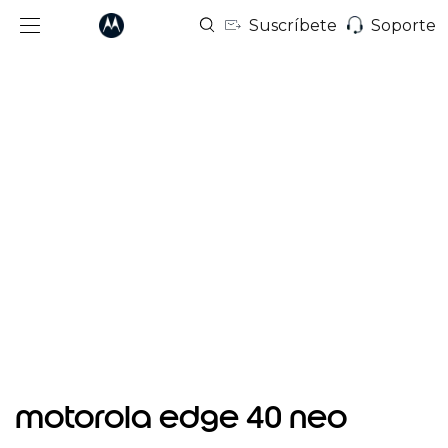
Suscríbete
Soporte
I
t
motorola edge 40 neo
e
m