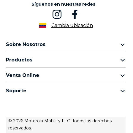
Síguenos en nuestras redes
Cambia ubicación
Sobre Nosotros
Sobre lenovo
Productos
Sobre motorola
Motorola Edge
Términos de uso
Venta Online
Familia moto g
Aviso de Privacidad de Producto
preguntas frecuentes
Familia moto e
Aviso de Privacidad Web
Soporte
términos y condiciones
Todos los teléfonos
Términos de venta
celulares y accesorios
contacto
Registro
Actualizaciones del sistema
Controladores
© 2026 Motorola Mobility LLC. Todos los derechos
Contáctanos
reservados.