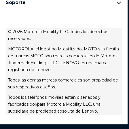
Familia moto e
Aviso de Privacidad Web
Soporte
términos y condiciones
Todos los teléfonos
Términos de venta
celulares y accesorios
contacto
Registro
Actualizaciones del sistema
Controladores
© 2026 Motorola Mobility LLC. Todos los derechos
Contáctanos
reservados.
Servicio Técnico
MOTOROLA, el logotipo M estilizado, MOTO y la familia
Estatus de tu reparación
de marcas MOTO son marcas comerciales de Motorola
Trademark Holdings, LLC. LENOVO es una marca
registrada de Lenovo.
Todas las demás marcas comerciales son propiedad de
sus respectivos dueños.
Todos los teléfonos móviles están diseñados y
fabricados por/para Motorola Mobility LLC, una
subsidiaria de propiedad absoluta de Lenovo.