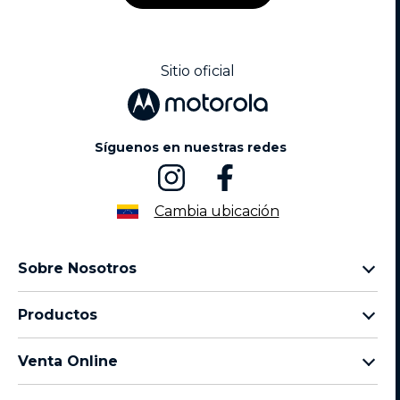
Sitio oficial
Síguenos en nuestras redes
Cambia ubicación
Sobre Nosotros
Sobre lenovo
Productos
Sobre motorola
Motorola Edge
Términos de uso
Venta Online
Familia moto g
Aviso de Privacidad de Producto
preguntas frecuentes