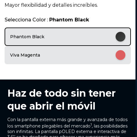
1
Mayor flexibilidad y detalles increíbles.
o
f
Selecciona Color :
Phantom Black
5
Phantom Black
Viva Magenta
Haz de todo sin tener
que abrir el móvil
Con la pantalla externa más grande y avanzada de todos
1
los smartphone plegables del mercado
, las posibilidades
son infinitas. La pantalla pOLED externa e interactiva de
3,6'' se ha diseñado para ofrecer una experiencia más