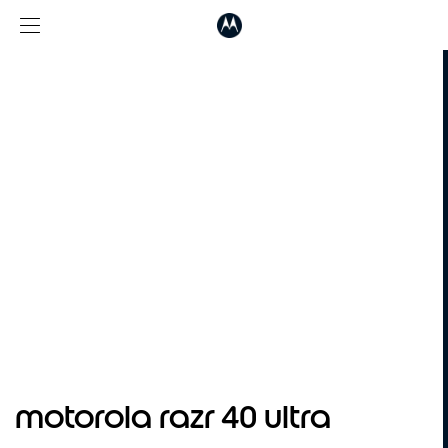
I
t
motorola razr 40 ultra
e
m