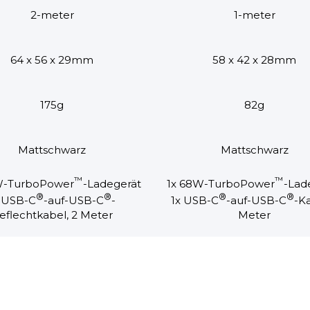
2-meter
1-meter
64 x 56 x 29mm
58 x 42 x 28mm
175g
82g
Mattschwarz
Mattschwarz
™
™
5W-TurboPower
-Ladegerät
1x 68W-TurboPower
-Lad
®
®
®
®
x USB-C
-auf-USB-C
-
1x USB-C
-auf-USB-C
-Ka
eflechtkabel, 2 Meter
Meter