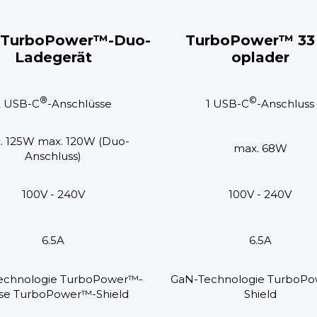
-TurboPower™-Duo-
TurboPower™ 33
Ladegerät
oplader
®
©
2 USB-C
-Anschlüsse
1 USB-C
-Anschluss
. 125W max. 120W (Duo-
max. 68W
Anschluss)
100V - 240V
100V - 240V
6.5A
6.5A
echnologie TurboPower™-
GaN-Technologie TurboP
se TurboPower™-Shield
Shield