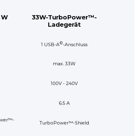
 W
33W-TurboPower™-
Ladegerät
©
1 USB-A
-Anschluss
max. 33W
100V - 240V
6.5 A
ower™-
TurboPower™-Shield