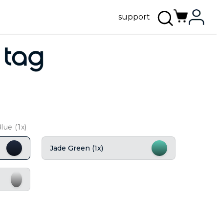
support
lue (1x)
Jade Green (1x)