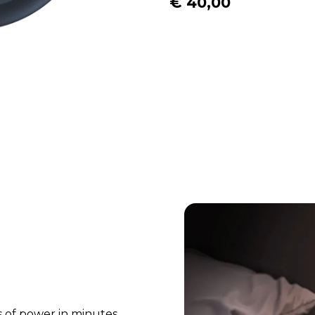
€ 40,00
s of power in minutes.