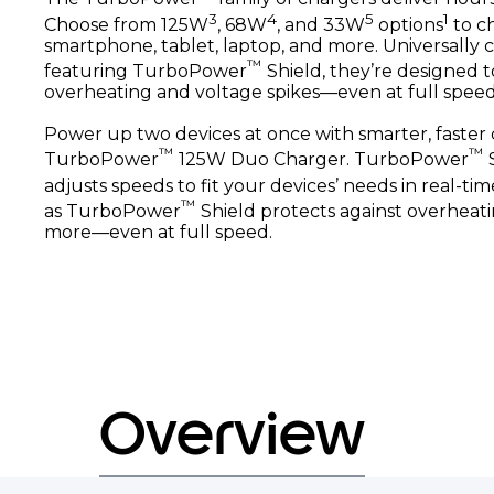
3
4
5
1
Choose from 125W
, 68W
, and 33W
options
to c
smartphone, tablet, laptop, and more. Universally
™
featuring TurboPower
Shield, they’re designed t
overheating and voltage spikes—even at full speed
Power up two devices at once with smarter, faster
™
™
TurboPower
125W Duo Charger. TurboPower
S
adjusts speeds to fit your devices’ needs in real-tim
™
as TurboPower
Shield protects against overheati
more—even at full speed.
Overview