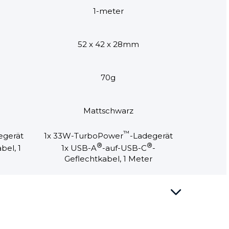
1-meter
52 x 42 x 28mm
70g
Mattschwarz
™
egerät
1x 33W-TurboPower
-Ladegerät
®
®
bel, 1
1x USB-A
-auf-USB-C
-
Geflechtkabel, 1 Meter