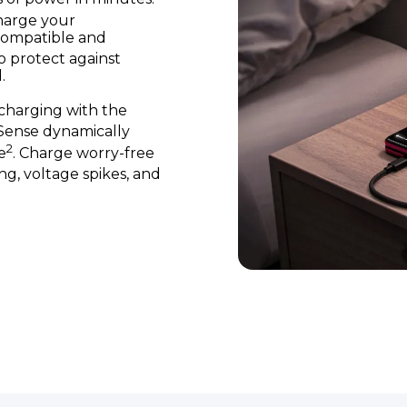
harge your
 compatible and
o protect against
.
 charging with the
ense dynamically
2
e
. Charge worry-free
ng, voltage spikes, and