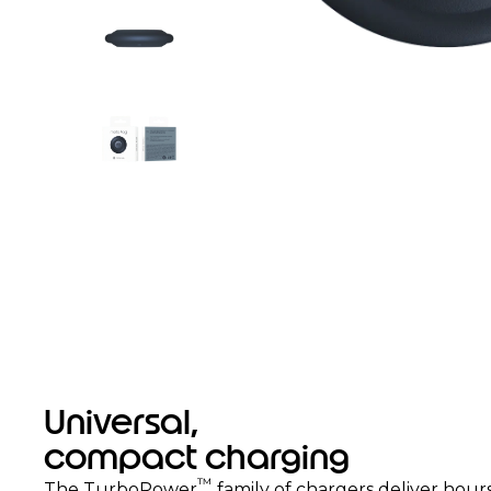
Universal,
compact charging
™
The TurboPower
family of chargers deliver hour