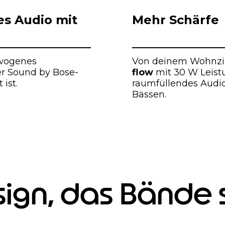
es Audio mit
Mehr Schärfe
ewogenes
Von deinem Wohnzi
er Sound by Bose-
flow
mit 30 W Leistu
ist.
raumfüllendes Audio
Bässen.
sign, das Bände 