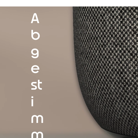
A
b
g
e
st
i
m
m