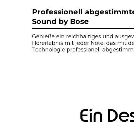
I
t
Professionell abgestimmt
e
Sound by Bose
m
1
o
Genieße ein reichhaltiges und ausg
f
Hörerlebnis mit jeder Note, das mit d
1
Technologie professionell abgestimmt 
Ein De