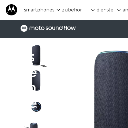
m
smartphones
zubehör
dienste
a
g
e
s
e
h
e
n