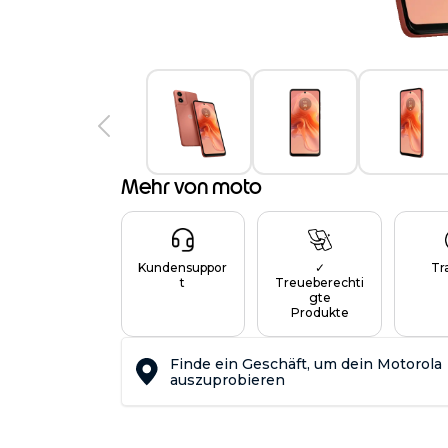
Mehr von moto
Kundensuppor
✓
Tr
t
Treueberechti
gte
Produkte
Finde ein Geschäft, um dein Motorola
auszuprobieren