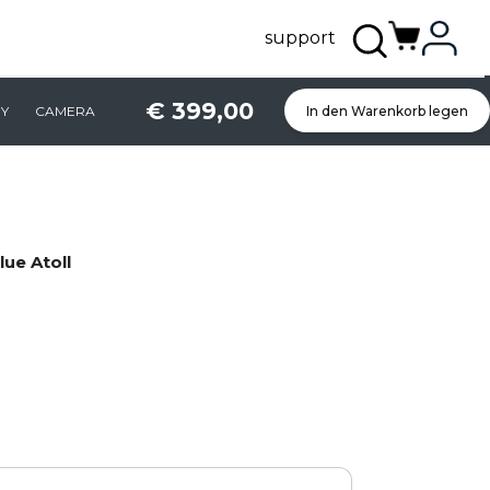
support
€ 399,00
Y
CAMERA
In den Warenkorb legen
ue Atoll