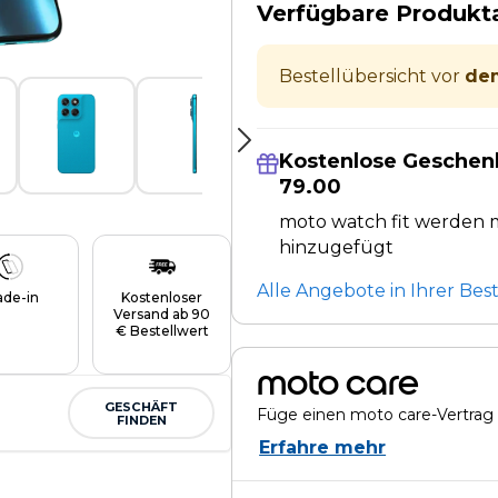
Verfügbare Produk
Bestellübersicht vor
dem
Kostenlose Geschen
79.00
moto watch fit werden m
hinzugefügt
Alle Angebote in Ihrer Bes
ade-in
Kostenloser
Versand ab 90
€ Bestellwert
moto care
GESCHÄFT
Füge einen moto care-Vertrag 
FINDEN
Erfahre mehr