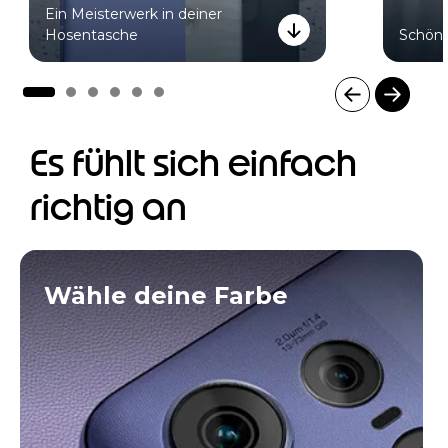
Ein Meisterwerk in deiner
Hosentasche
Schönh
I
t
Es fühlt sich einfach
e
m
richtig an
1
o
f
6
Wähle deine Farbe