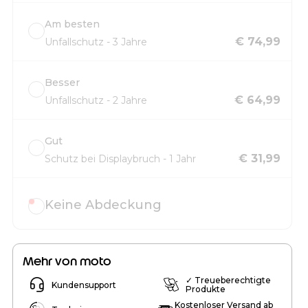
Am besten
€ 74,99
Unfallschutz - 3 Jahre
Besser
€ 64,99
Unfallschutz - 2 Jahre
Gut
€ 31,99
Schutz bei Displaybruch - 1 Jahr
Keine Abdeckung
Mehr von moto
✓ Treueberechtigte
Kundensupport
Produkte
Kostenloser Versand ab