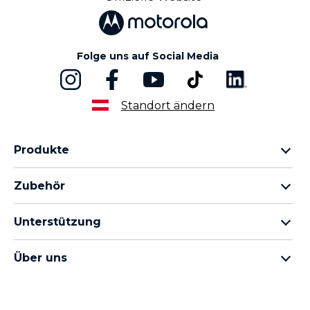
3
Offizielle Website
Folge uns auf Social Media
Standort ändern
Produkte
motorola razr Familie
Zubehör
motorola edge Familie
Kopfhörer
moto g Familie
Unterstützung
Kabel und Ladegeräte
moto e Familie
Meine Bestellungen
moto tag
thinkphone by motorola
Über uns
Software-Updates
alle Smartphones