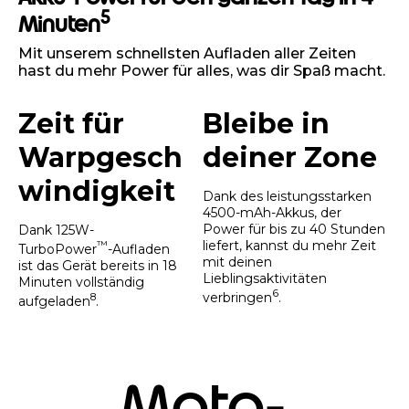
Akku-Power für den ganzen Tag in 4
5
Minuten
Mit unserem schnellsten Aufladen aller Zeiten
hast du mehr Power für alles, was dir Spaß macht.
Zeit für
Bleibe in
Warpgesch
deiner Zone
windigkeit
Dank des leistungsstarken
4500-mAh-Akkus, der
Power für bis zu 40 Stunden
Dank 125W-
liefert, kannst du mehr Zeit
™
TurboPower
-Aufladen
mit deinen
ist das Gerät bereits in 18
Lieblingsaktivitäten
Minuten vollständig
6
verbringen
.
8
aufgeladen
.