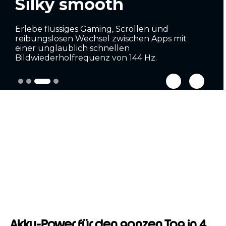
Spüre den Sound
Höre Musik so, wie sie klingen soll: optimiert
®
durch Dolby Atmos
-Audio auf großen, lauten
Stereo-Lautsprechern. Mit unterstützten
®
Bluetooth
-Geräten liefert Snapdragon
™
Sound
ein unglaublich intensives
Klangerlebnis.