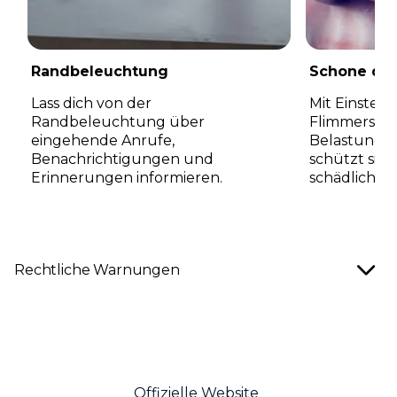
Randbeleuchtung
Schone dei
Lass dich von der
Mit Einstell
Randbeleuchtung über
Flimmerschu
eingehende Anrufe,
Belastung 
Benachrichtigungen und
schützt sie g
Erinnerungen informieren.
schädlichen 
I
t
Rechtliche Warnungen
e
m
1
o
f