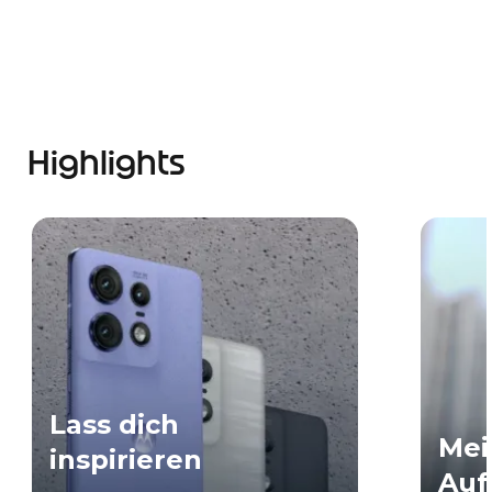
Highlights
Lass dich
Mei
inspirieren
Au