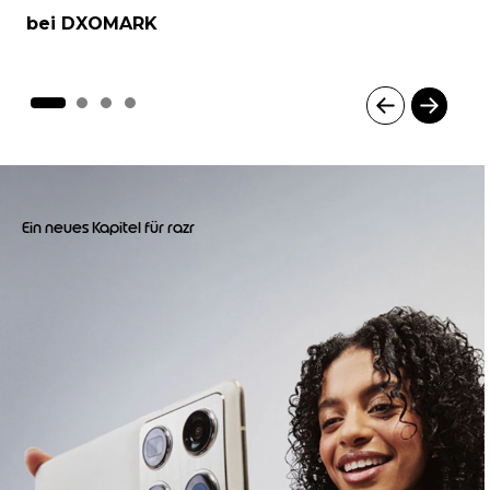
bei DXOMARK
I
t
e
m
1
Ein neues Kapitel für razr
o
f
4