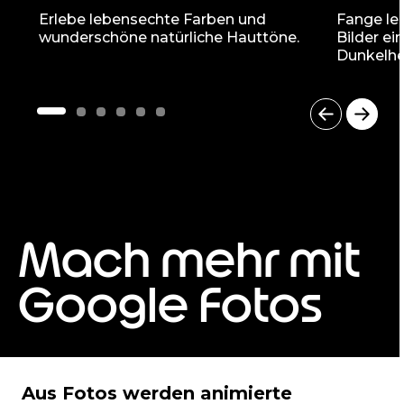
Erlebe lebensechte Farben und
Fange le
wunderschöne natürliche Hauttöne.
Bilder ei
Dunkelhei
I
t
e
m
1
o
Mach mehr mit
f
6
Google Fotos
Aus Fotos werden animierte