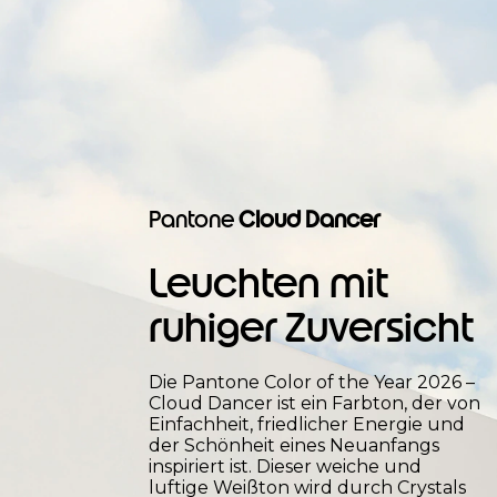
f
e
rti
g
k
Pantone
Cloud Dancer
ei
t
Leuchten mit
a
ruhiger Zuversicht
u
Die Pantone Color of the Year 2026 –
s
Cloud Dancer ist ein Farbton, der von
Einfachheit, friedlicher Energie und
je
der Schönheit eines Neuanfangs
inspiriert ist. Dieser weiche und
d
luftige Weißton wird durch Crystals