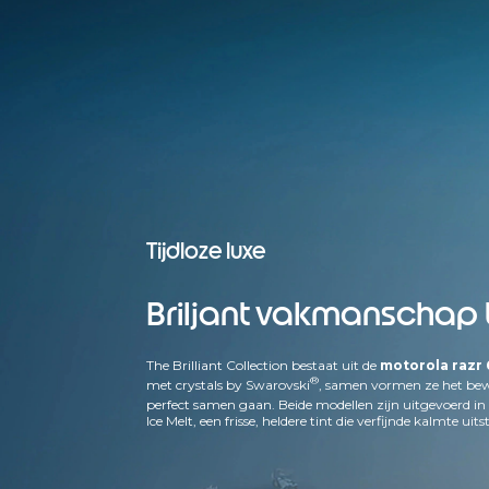
ol
a
in
tr
o
d
u
c
e
e
rt
Tijdloze luxe
e
e
n
Briljant vakmanschap to
c
ol
The Brilliant Collection bestaat uit de
motorola razr 
le
®
met crystals by Swarovski
, samen vormen ze het bewi
ct
perfect samen gaan. Beide modellen zijn uitgevoerd i
ie
Ice Melt, een frisse, heldere tint die verfijnde kalmte uitst
w
a
ar