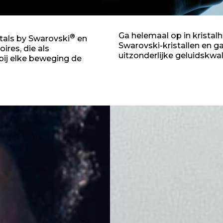
Ga helemaal op in kristalh
®
stals by Swarovski
en
Swarovski-kristallen en g
res, die als
uitzonderlijke geluidskwali
 bij elke beweging de