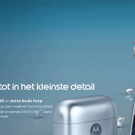
t in het kleinste detail
60
en
moto buds loop
js dat mode en functionaliteit
™
n de stralende PANTONE
-kleur
raalt.