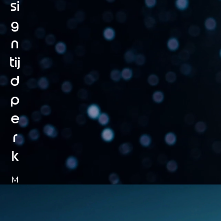
si
g
n
tij
d
p
e
r
k
M
o
t
o
r