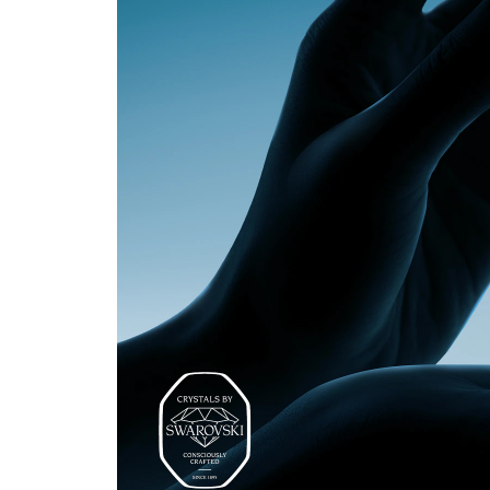
o
vs
ki
®
.