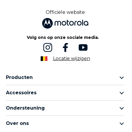
Ähnliche links
Officiële website
Volg ons op onze sociale media.
Locatie wijzigen
Producten
Motorola Razr-familie
Accessoires
Motorola Edge-familie
Hoofdtelefoons
moto g-familie
Ondersteuning
Kabels en opladers
Moto e-familie
Mijn bestellingen
moto tag
thinkphone by motorola
Over ons
Software-updates
Alle telefoons