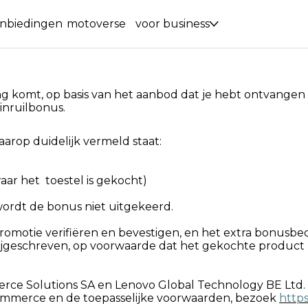
nbiedingen
motoverse
voor business
g komt, op basis van het aanbod dat je hebt ontvangen 
inruilbonus.
rop duidelijk vermeld staat:
ar het toestel is gekocht)
ordt de bonus niet uitgekeerd.
omotie verifiëren en bevestigen, en het extra bonusbe
ijgeschreven, op voorwaarde dat het gekochte product n
ce Solutions SA en Lenovo Global Technology BE Ltd.
commerce en de toepasselijke voorwaarden, bezoek
http