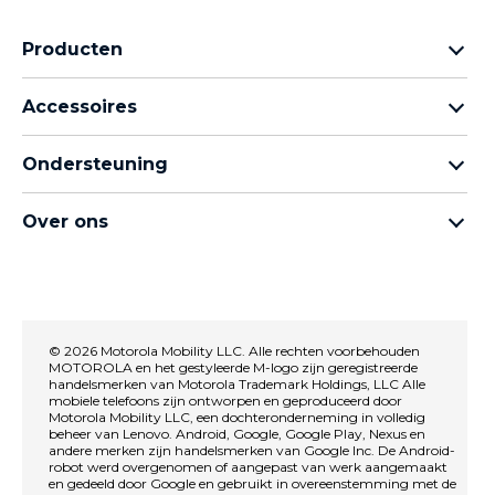
Producten
Motorola Razr-familie
Accessoires
Motorola Edge-familie
Hoofdtelefoons
moto g-familie
Ondersteuning
Kabels en opladers
Moto e-familie
Mijn bestellingen
moto tag
thinkphone by motorola
Over ons
Software-updates
Alle telefoons
Over Motorola
Ondersteuning
Over Lenovo
neem contact met ons op
Verkoopvoorwaarden
Reparatiestatus
© 2026 Motorola Mobility LLC. Alle rechten voorbehouden
Gebruiksvoorwaarden
Herstel en slimme assistent
MOTOROLA en het gestyleerde M-logo zijn geregistreerde
handelsmerken van Motorola Trademark Holdings, LLC Alle
privacybeleid
mobiele telefoons zijn ontworpen en geproduceerd door
Motorola Mobility LLC, een dochteronderneming in volledig
Innovatie
beheer van Lenovo. Android, Google, Google Play, Nexus en
Careers
andere merken zijn handelsmerken van Google Inc. De Android-
robot werd overgenomen of aangepast van werk aangemaakt
Privacybeleid voor producten
en gedeeld door Google en gebruikt in overeenstemming met de