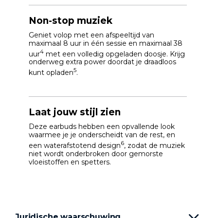
Non-stop muziek
Geniet volop met een afspeeltijd van
maximaal 8 uur in één sessie en maximaal 38
4
uur
met een volledig opgeladen doosje. Krijg
onderweg extra power doordat je draadloos
5
kunt opladen
.
Laat jouw stijl zien
Deze earbuds hebben een opvallende look
waarmee je je onderscheidt van de rest, en
6
een waterafstotend design
, zodat de muziek
niet wordt onderbroken door gemorste
vloeistoffen en spetters.
Juridische waarschuwing