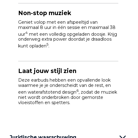
Non-stop muziek
Geniet volop met een afspeeltijd van
maximaal 8 uur in één sessie en maximaal 38
4
uur
met een volledig opgeladen doosje. Krijg
onderweg extra power doordat je draadloos
5
kunt opladen
.
Laat jouw stijl zien
Deze earbuds hebben een opvallende look
waarmee je je onderscheidt van de rest, en
6
een waterafstotend design
, zodat de muziek
niet wordt onderbroken door gemorste
vloeistoffen en spetters.
Juridische waarschuwing