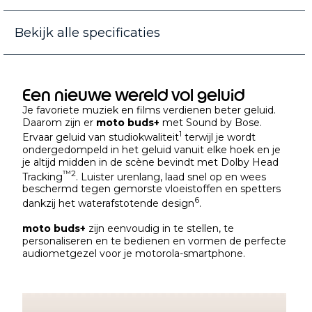
Bekijk alle specificaties
Een nieuwe wereld vol geluid
Je favoriete muziek en films verdienen beter geluid.
Daarom zijn er
moto buds+
met Sound by Bose.
1
Ervaar geluid van studiokwaliteit
terwijl je wordt
ondergedompeld in het geluid vanuit elke hoek en je
je altijd midden in de scène bevindt met Dolby Head
™
2
Tracking
. Luister urenlang, laad snel op en wees
beschermd tegen gemorste vloeistoffen en spetters
6
dankzij het waterafstotende design
.
moto buds+
zijn eenvoudig in te stellen, te
personaliseren en te bedienen en vormen de perfecte
audiometgezel voor je motorola-smartphone.