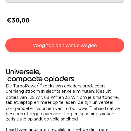
€30,00
Voeg toe aan winkelwagen
Universele,
compacte opladers
™
De TurboPower
-reeks van opladers produceert
urenlang stroom in slechts enkele minuten. Kies uit
3
4
5
1
opties van 125 W
, 68 W
en 33 W
om je smartphone,
tablet, laptop en meer op te laden. Ze zijn universeel
™
compatibel en voorzien van TurboPower
Shield dat ze
beschermt tegen oververhitting en spanningspieken,
zelfs als je oplaadt op volle snelheid.
Laad twee apparaten tegelijk op met de slimmere,