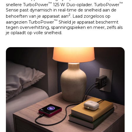
™
™
snellere TurboPower
125 W Duo-oplader. TurboPower
Sense past dynamisch in real-time de snelheid aan de
2
behoeften van je apparaat aan
. Laad zorgeloos op
™
aangezien TurboPower
Shield je apparaat beschermt
tegen oververhitting, spanningspieken en meer, zelfs als
je oplaadt op volle snelheid.