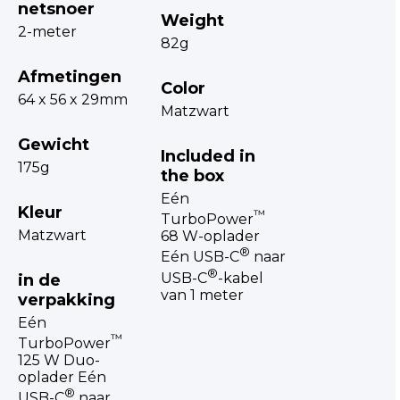
netsnoer
Weight
2-meter
82g
Afmetingen
Color
64 x 56 x 29mm
Matzwart
Gewicht
Included in
175g
the box
Eén
Kleur
™
TurboPower
Matzwart
68 W-oplader
®
Eén USB-C
naar
®
USB-C
-kabel
in de
van 1 meter
verpakking
Eén
™
TurboPower
125 W Duo-
oplader Eén
®
USB-C
naar