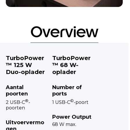
Overview
TurboPower
TurboPower
™ 125 W
™ 68 W-
Duo-oplader
oplader
Aantal
Number of
poorten
ports
®
©
2 USB-C
-
1 USB-C
-poort
poorten
Power Output
Uitvoervermo
68 W max.
gen