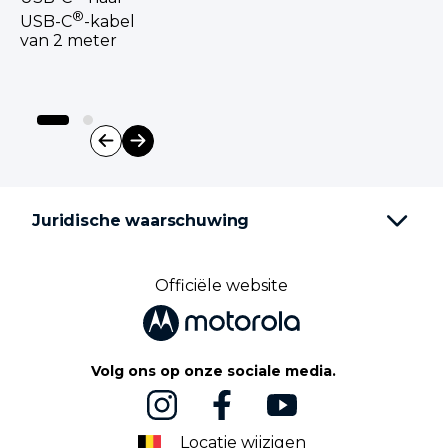
®
USB-C
-kabel
van 2 meter
I
t
e
Juridische waarschuwing
m
1
o
f
Officiële website
2
Volg ons op onze sociale media.
Locatie wijzigen