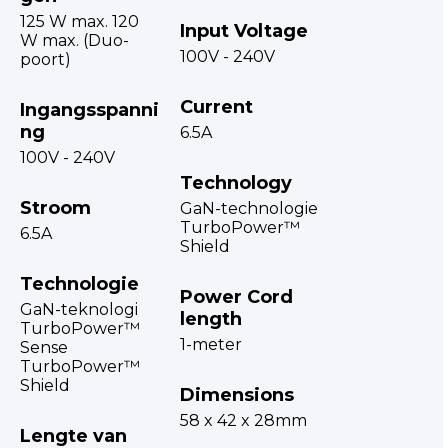
125 W max. 120
Input Voltage
W max. (Duo-
100V - 240V
poort)
Current
Ingangsspanni
ng
6.5A
100V - 240V
Technology
Stroom
GaN-technologie
TurboPower™
6.5A
Shield
Technologie
Power Cord
GaN-teknologi
length
TurboPower™
1-meter
Sense
TurboPower™
Shield
Dimensions
58 x 42 x 28mm
Lengte van