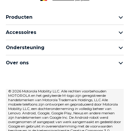
Producten
Motorola Razr-familie
Accessoires
Motorola Edge-familie
Hoofdtelefoons
moto g-familie
Ondersteuning
Kabels en opladers
Moto e-familie
Mijn bestellingen
moto tag
thinkphone by motorola
Over ons
Software-updates
Alle telefoons
Over Motorola
Ondersteuning
Over Lenovo
neem contact met ons op
Verkoopvoorwaarden
© 2026 Motorola Mobility LLC. Alle rechten voorbehouden
Reparatiestatus
MOTOROLA en het gestyleerde M-logo zijn geregistreerde
Gebruiksvoorwaarden
Herstel en slimme assistent
handelsmerken van Motorola Trademark Holdings, LLC Alle
mobiele telefoons zijn ontworpen en geproduceerd door Motorola
privacybeleid
Mobility LLC, een dochteronderneming in volledig beheer van
Lenovo. Android, Google, Google Play, Nexus en andere merken
Innovatie
zijn handelsmerken van Google Inc. De Android-robot werd
overgenomen of aangepast van werk aangemaakt en gedeeld door
Careers
Google en gebruikt in overeenstemming met de voorwaarden
beschreven in de toekenningslicentie Creative Commons 3.0.