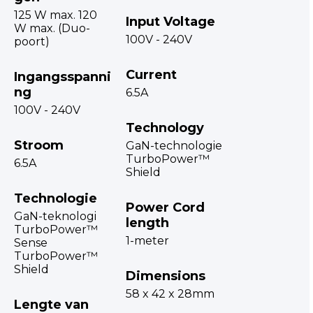
125 W max. 120
Input Voltage
W max. (Duo-
100V - 240V
poort)
Current
Ingangsspanni
ng
6.5A
100V - 240V
Technology
Stroom
GaN-technologie
TurboPower™
6.5A
Shield
Technologie
Power Cord
GaN-teknologi
length
TurboPower™
1-meter
Sense
TurboPower™
Shield
Dimensions
58 x 42 x 28mm
Lengte van