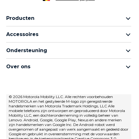
Producten
Motorola Razr-familie
Accessoires
Motorola Edge-familie
Hoofdtelefoons
moto g-familie
Ondersteuning
Kabels en opladers
Moto e-familie
Mijn bestellingen
moto tag
thinkphone by motorola
Over ons
Software-updates
Alle telefoons
Over Motorola
Ondersteuning
Over Lenovo
neem contact met ons op
Verkoopvoorwaarden
© 2026 Motorola Mobility LLC. Alle rechten voorbehouden
Reparatiestatus
MOTOROLA en het gestyleerde M-logo zijn geregistreerde
Gebruiksvoorwaarden
Herstel en slimme assistent
handelsmerken van Motorola Trademark Holdings, LLC Alle
mobiele telefoons zijn ontworpen en geproduceerd door Motorola
privacybeleid
Mobility LLC, een dochteronderneming in volledig beheer van
Lenovo. Android, Google, Google Play, Nexus en andere merken
Innovatie
zijn handelsmerken van Google Inc. De Android-robot werd
overgenomen of aangepast van werk aangemaakt en gedeeld door
Careers
Google en gebruikt in overeenstemming met de voorwaarden
beschreven in de toekenningslicentie Creative Commons 3.0.