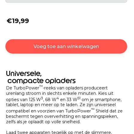
€19,99
Voeg toe aan winkelwagen
Universele,
compacte opladers
™
De TurboPower
-reeks van opladers produceert
urenlang stroom in slechts enkele minuten. Kies uit
3
4
5
1
opties van 125 W
, 68 W
en 33 W
om je smartphone,
tablet, laptop en meer op te laden. Ze zijn universeel
™
compatibel en voorzien van TurboPower
Shield dat ze
beschermt tegen oververhitting en spanningspieken,
zelfs als je oplaadt op volle snelheid.
Laad twee apparaten tegelijk op met de slimmere,