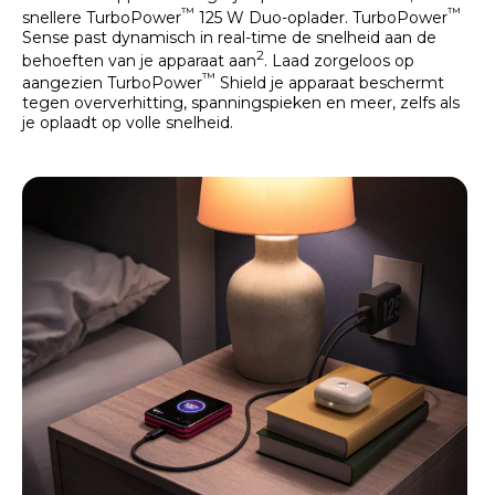
™
™
snellere TurboPower
125 W Duo-oplader. TurboPower
Sense past dynamisch in real-time de snelheid aan de
2
behoeften van je apparaat aan
. Laad zorgeloos op
™
aangezien TurboPower
Shield je apparaat beschermt
tegen oververhitting, spanningspieken en meer, zelfs als
je oplaadt op volle snelheid.