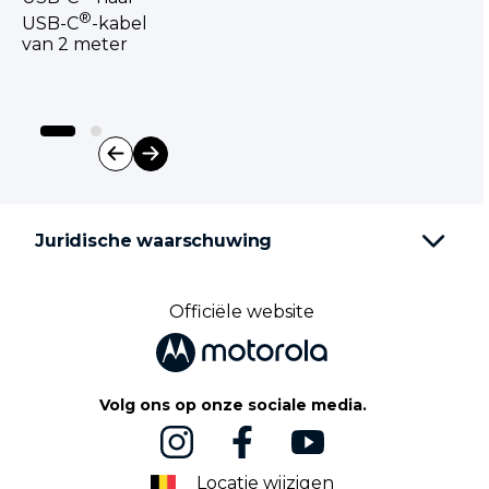
®
USB-C
-kabel
van 2 meter
I
t
e
Juridische waarschuwing
m
1
o
f
Officiële website
2
Volg ons op onze sociale media.
Locatie wijzigen