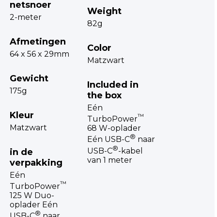
netsnoer
Weight
2-meter
82g
Afmetingen
Color
64 x 56 x 29mm
Matzwart
Gewicht
Included in
175g
the box
Eén
Kleur
™
TurboPower
Matzwart
68 W-oplader
®
Eén USB-C
naar
®
USB-C
-kabel
in de
van 1 meter
verpakking
Eén
™
TurboPower
125 W Duo-
oplader Eén
®
USB-C
naar