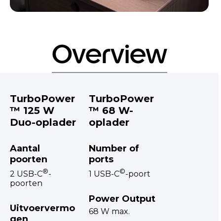
Overview
TurboPower
TurboPower
™ 125 W
™ 68 W-
Duo-oplader
oplader
Aantal
Number of
poorten
ports
®
©
2 USB-C
-
1 USB-C
-poort
poorten
Power Output
Uitvoervermo
68 W max.
gen