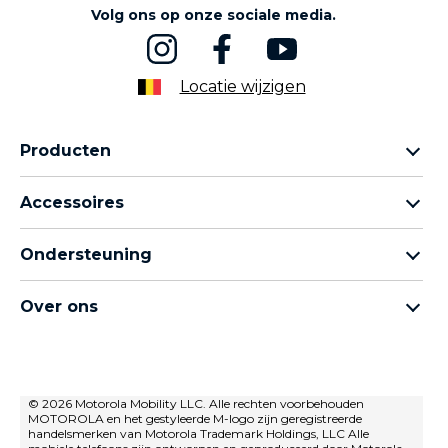
Volg ons op onze sociale media.
Locatie wijzigen
Producten
Motorola Razr-familie
Accessoires
Motorola Edge-familie
Hoofdtelefoons
moto g-familie
Ondersteuning
Kabels en opladers
Moto e-familie
Mijn bestellingen
moto tag
thinkphone by motorola
Over ons
Software-updates
Alle telefoons
Over Motorola
Ondersteuning
Over Lenovo
neem contact met ons op
Verkoopvoorwaarden
© 2026 Motorola Mobility LLC. Alle rechten voorbehouden
Reparatiestatus
MOTOROLA en het gestyleerde M-logo zijn geregistreerde
Gebruiksvoorwaarden
Herstel en slimme assistent
handelsmerken van Motorola Trademark Holdings, LLC Alle