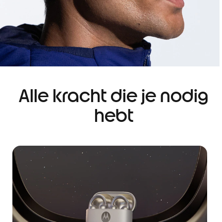
Alle kracht die je nodig
hebt
I
t
e
m
1
o
f
1