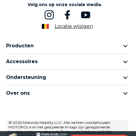
Volg ons op onze sociale media.
Locatie wijzigen
Producten
Motorola Razr-familie
Accessoires
Motorola Edge-familie
Hoofdtelefoons
moto g-familie
Ondersteuning
Kabels en opladers
Moto e-familie
Mijn bestellingen
moto tag
thinkphone by motorola
Over ons
Software-updates
Alle telefoons
Over Motorola
Ondersteuning
Over Lenovo
neem contact met ons op
Verkoopvoorwaarden
© 2026 Motorola Mobility LLC. Alle rechten voorbehouden
Reparatiestatus
MOTOROLA en het gestyleerde M-logo zijn geregistreerde
Gebruiksvoorwaarden
Herstel en slimme assistent
handelsmerken van Motorola Trademark Holdings, LLC Alle