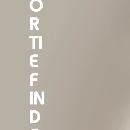
O
R
TI
E
F
IN
D