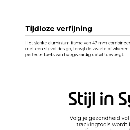
I
t
Tijdloze verfijning
e
m
1
Het slanke aluminium frame van 47 mm combineert
o
met een stijlvol design, terwijl de zwarte of zilveren
f
perfecte toets van hoogwaardig detail toevoegt.
1
Stijl i
Volg je gezondheid vol
trackingtools wordt