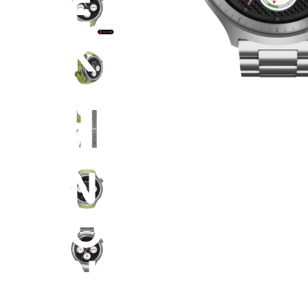
E
K
V
A
N
O
N