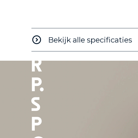
T
W
E
Bekijk alle specificaties
R
P.
S
P