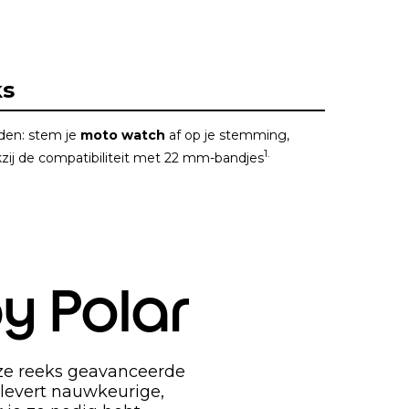
ks
den: stem je
moto watch
af op je stemming,
1.
kzij de compatibiliteit met 22 mm-bandjes
by Polar
nze reeks geavanceerde
 levert nauwkeurige,