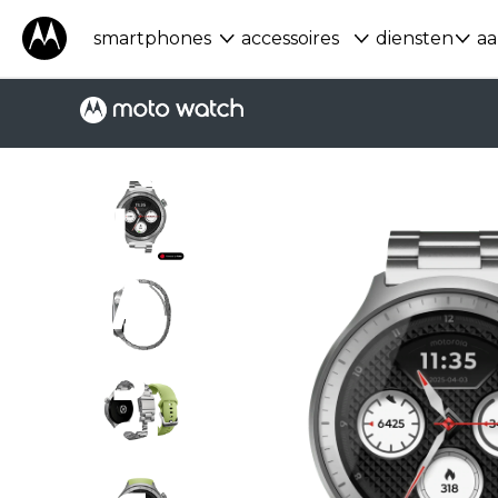
smartphones
accessoires
diensten
aa
K
L
A
S
SI