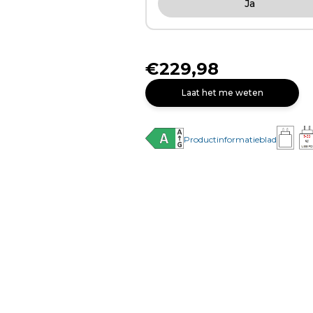
Ja
€229,98
Laat het me weten
Productinformatieblad