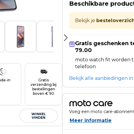
Beschikbare produc
Bekijk je
besteloverzich
Gratis geschenken t
79.00
moto watch fit worden 
telefoon
Bekijk alle aanbiedingen i
ade-in
Gratis
verzending bij
bestellingen
boven € 90
moto care
Voeg een moto care-abonneme
WINKEL
VINDEN
Meer informatie