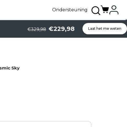
Ondersteuning
€229,98
Laat het me weten
€329,98
smic Sky