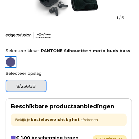
1
/ 6
Selecteer kleur
- PANTONE Silhouette + moto buds bass
Selecteer opslag
8/256GB
Beschikbare productaanbiedingen
Bekijk je
besteloverzicht bij het
afrekenen
€ 1,00 bescherming tegen
optionele extra's