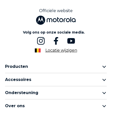
Officiële website
Volg ons op onze sociale media.
Locatie wijzigen
Producten
Motorola Razr-familie
Accessoires
Motorola Edge-familie
Hoofdtelefoons
moto g-familie
Ondersteuning
Kabels en opladers
Moto e-familie
Mijn bestellingen
moto tag
thinkphone by motorola
Over ons
Software-updates
Alle telefoons