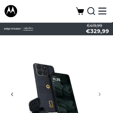
€419,99
€329,99