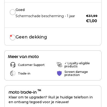
Goed
Schermschade bescherming - 1 jaar
€31,99
€1,00
Geen dekking
Meer van moto
✓ Loyalty-eligible
Customer Support
products
Screen damage
Trade-in
protection
™
moto trade-in
Klaar om te upgraden? Ruil je huidige telefoon in
en ontvang tegoed voor je nieuwe!