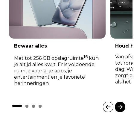
Bewaar alles
Houd h
Van afs
16
Met tot 256 GB opslagruimte
kun
tot ron
je altijd alles kwijt. Er is voldoende
dag: Wa
ruimte voor al je apps, je
zorgt e
entertainment en je favoriete
als het
herinneringen.
I
t
e
m