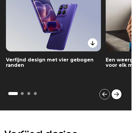
Verfijnd design met vier gebogen
Een weerg
randen
voor elk 
I
t
e
m
1
o