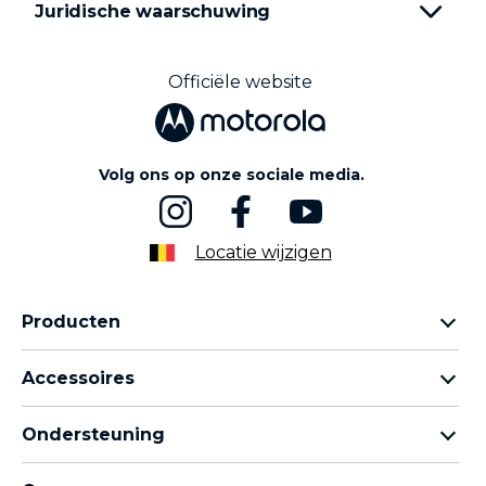
Juridische waarschuwing
1
o
f
4
Officiële website
Volg ons op onze sociale media.
Locatie wijzigen
Producten
Motorola Razr-familie
Accessoires
Motorola Edge-familie
Hoofdtelefoons
moto g-familie
Ondersteuning
Kabels en opladers
Moto e-familie
Mijn bestellingen
moto tag