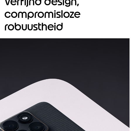
Verfijnd design,
f
4
compromisloze
robuustheid