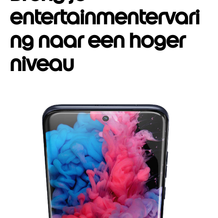
entertainmentervari
ng naar een hoger
niveau
I
t
e
m
1
o
f
1