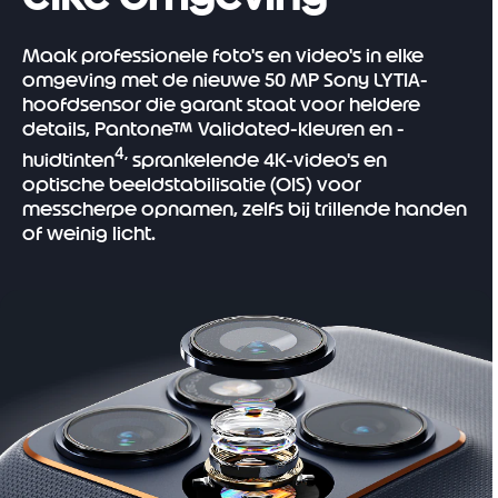
Maak professionele foto's en video's in elke
omgeving met de nieuwe 50 MP Sony LYTIA-
hoofdsensor die garant staat voor heldere
details, Pantone™ Validated-kleuren en -
4,
huidtinten
sprankelende 4K-video's en
optische beeldstabilisatie (OIS) voor
messcherpe opnamen, zelfs bij trillende handen
of weinig licht.
I
t
e
m
1
o
f
1