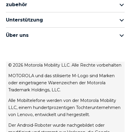
motorola razr Familie
zubehör
motorola edge Familie
Alles Zubehör
moto g Familie
Unterstützung
Kabel und Ladegeräte
moto e Familie
Meine Bestellungen
moto tag
Thinkphne 25 by motorola
Über uns
Software-Updates
alle Smartphones
Über Motorola
Unterstützung
Über Lenovo
Kontakt
Verkaufsbedingungen
Reparaturstatus
© 2026 Motorola Mobility LLC. Alle Rechte vorbehalten
Nutzungsbedingungen
Wiederherstellung und Smart-Assistent
MOTOROLA und das stilisierte M-Logo sind Marken
Website-Datenschutz
oder eingetragene Warenzeichen der Motorola
Innovation
Trademark Holdings, LLC.
Rekrutierung
Alle Mobiltelefone werden von der Motorola Mobility
Produktdatenschutz
LLC, einem hundertprozentigen Tochterunternehmen
von Lenovo, entwickelt und hergestellt.
Der Android-Roboter wurde nachgebildet oder