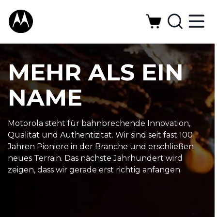
M
o
t
o
MEHR ALS EIN
r
NAME
o
l
Motorola steht für bahnbrechende Innovation,
a
Qualität und Authentizität. Wir sind seit fast 100
Jahren Pioniere in der Branche und erschließen
A
neues Terrain. Das nächste Jahrhundert wird
zeigen, dass wir gerade erst richtig anfangen.
b
o
u