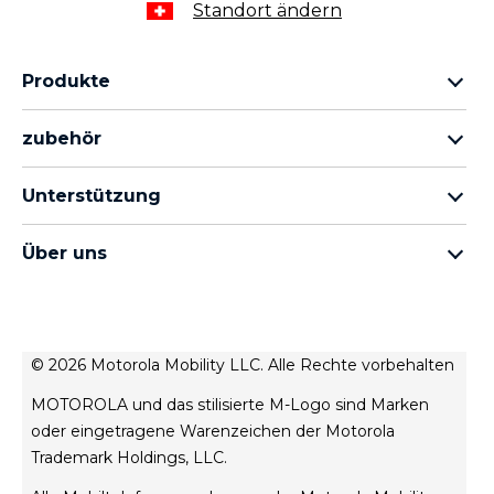
Standort ändern
Produkte
motorola razr Familie
zubehör
motorola edge Familie
Alles Zubehör
moto g Familie
Unterstützung
Kabel und Ladegeräte
moto e Familie
Meine Bestellungen
moto tag
Thinkphne 25 by motorola
Über uns
Software-Updates
alle Smartphones
Über Motorola
Unterstützung
Über Lenovo
Kontakt
Verkaufsbedingungen
Reparaturstatus
© 2026 Motorola Mobility LLC. Alle Rechte vorbehalten
Nutzungsbedingungen
Wiederherstellung und Smart-Assistent
MOTOROLA und das stilisierte M-Logo sind Marken
Website-Datenschutz
oder eingetragene Warenzeichen der Motorola
Innovation
Trademark Holdings, LLC.
Rekrutierung