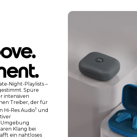
oove.
ent.
te-Night-Playlists –
gestimmt. Spüre
r intensiven
en Treiber, der für
1
 in Hi-Res Audio
und
tiver
er Umgebung
laren Klang bei
fft ein nahtloses