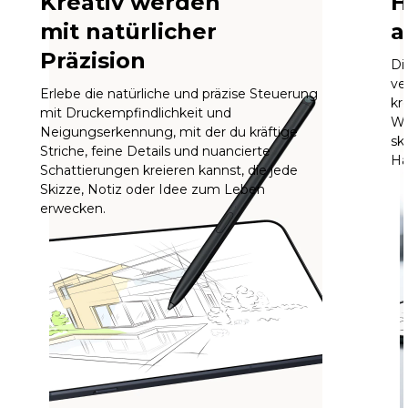
Kreativ werden
H
mit natürlicher
a
Präzision
Di
ve
Erlebe die natürliche und präzise Steuerung
kr
mit Druckempfindlichkeit und
We
Neigungserkennung, mit der du kräftige
sk
Striche, feine Details und nuancierte
Ha
Schattierungen kreieren kannst, die jede
Skizze, Notiz oder Idee zum Leben
erwecken.