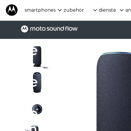
u
smartphones
zubehör
dienste
a
m
g
e
s
e
h
e
n