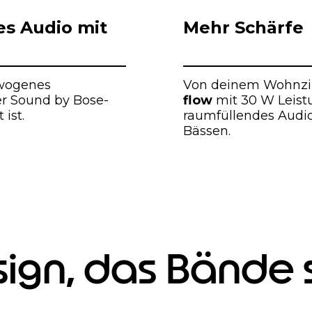
es Audio mit
Mehr Schärfe
ewogenes
Von deinem Wohnzi
er Sound by Bose-
flow
mit 30 W Leistu
ist.
raumfüllendes Audio
Bässen.
sign, das Bände 