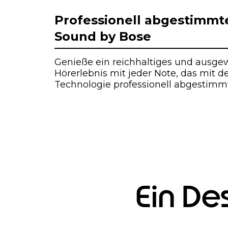
I
t
Professionell abgestimmt
e
Sound by Bose
m
1
o
Genieße ein reichhaltiges und ausg
f
Hörerlebnis mit jeder Note, das mit d
1
Technologie professionell abgestimmt 
Ein De