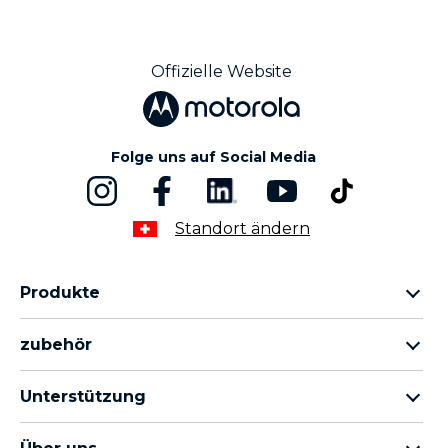
Offizielle Website
Folge uns auf Social Media
Standort ändern
Produkte
motorola razr Familie
zubehör
motorola edge Familie
Alles Zubehör
moto g Familie
Unterstützung
Kabel und Ladegeräte