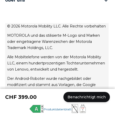
moto e Familie
Meine Bestellungen
moto tag
Thinkphne 25 by motorola
Über uns
Software-Updates
alle Smartphones
Über Motorola
Unterstützung
Über Lenovo
Kontakt
Verkaufsbedingungen
Reparaturstatus
© 2026 Motorola Mobility LLC. Alle Rechte vorbehalten
Nutzungsbedingungen
Wiederherstellung und Smart-Assistent
MOTOROLA und das stilisierte M-Logo sind Marken
Website-Datenschutz
oder eingetragene Warenzeichen der Motorola
Innovation
Trademark Holdings, LLC.
Rekrutierung
Alle Mobiltelefone werden von der Motorola Mobility
Produktdatenschutz
LLC, einem hundertprozentigen Tochterunternehmen
von Lenovo, entwickelt und hergestellt.
Der Android-Roboter wurde nachgebildet oder
modifiziert und stammt aus Vorlagen, die Google
CHF 399.00
Benachrichtigt mich
erstellt und freigegeben hat; er wurde entsprechend
den Bedingungen übernommen, die in der Creative
Produktdatenblatt
Commons 3.0 Attribution License festgelegt sind.