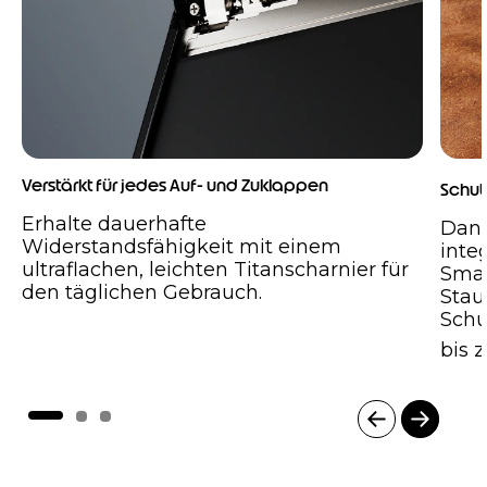
Verstärkt für jedes Auf- und Zuklappen
Schut
Erhalte dauerhafte
Dank
Widerstandsfähigkeit mit einem
integ
ultraflachen, leichten Titanscharnier für
Smar
den täglichen Gebrauch.
Stau
Schu
bis z