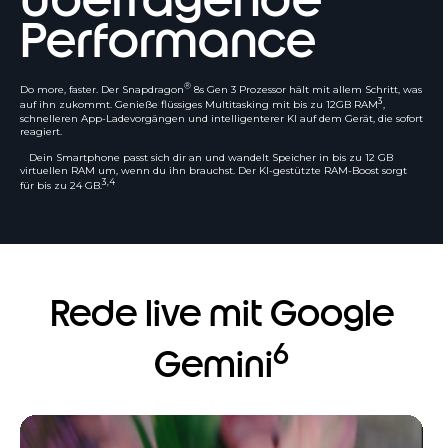
Performance
®
Do more, faster. Der Snapdragon
8s Gen 3 Prozessor hält mit allem Schritt, was
3
auf ihn zukommt. Genieße flüssiges Multitasking mit bis zu 12GB RAM
,
schnelleren App-Ladevorgängen und intelligenterer KI auf dem Gerät, die sofort
reagiert.
Dein Smartphone passt sich dir an und wandelt Speicher in bis zu 12 GB
virtuellen RAM um, wenn du ihn brauchst. Der KI-gestützte RAM-Boost sorgt
3,4
für bis zu 24 GB.
Rede live mit Google
6
Gemini