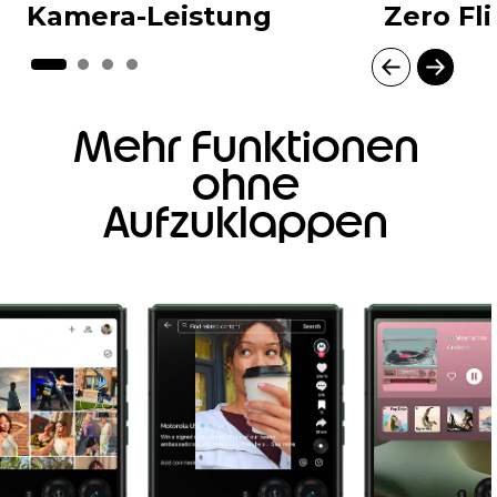
Kamera-Leistung
Zero Fli
I
t
Mehr Funktionen
e
m
ohne
1
o
Aufzuklappen
f
4