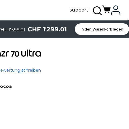
support
CHF 1'299.01
HF 1'399.01
In den Warenkorb legen
Bewertung schreiben
Cocoa