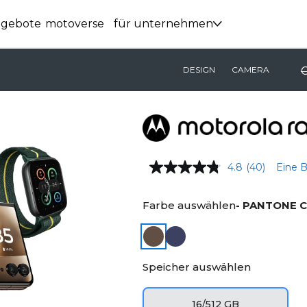
ngebote
motoverse
für unternehmen
DESIGN
CAMERA
C
4.8
(40)
Eine 
Farbe auswählen
- PANTONE 
Speicher auswählen
16/512 GB