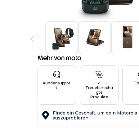
Mehr von moto
Kundensuppor
✓
Tr
t
Treueberechti
gte
Produkte
Finde ein Geschäft, um dein Motorola
auszuprobieren