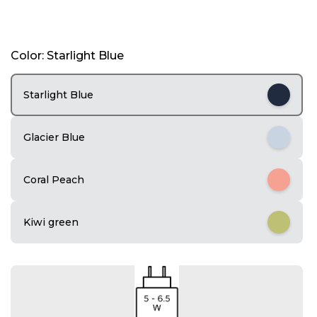
I
Color: Starlight Blue
t
e
m
Starlight Blue
1
o
f
Glacier Blue
4
Coral Peach
Kiwi green