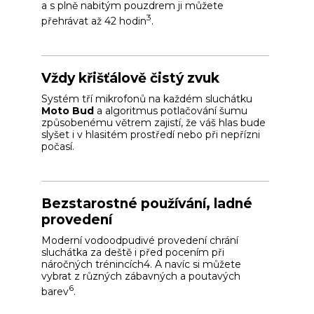
a s plně nabitým pouzdrem ji můžete
3
přehrávat až 42 hodin
.
Vždy křišťálově čistý zvuk
Systém tří mikrofonů na každém sluchátku
Moto Bud
a algoritmus potlačování šumu
způsobenému větrem zajistí, že váš hlas bude
slyšet i v hlasitém prostředí nebo při nepřízni
počasí.
Bezstarostné používání, ladné
provedení
Moderní vodoodpudivé provedení chrání
sluchátka za deště i před pocením při
náročných trénincích4. A navíc si můžete
vybrat z různých zábavných a poutavých
6
barev
.