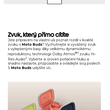
Zvuk, který přímo cítíte
Jste připraveni na vlastní uši poznat rozdíl v kvalitě
zvuku s
Moto Buds
? Vychutnejte si vyvážený zvuk
s vylepšenými basy díky velkému dynamickému
®
1
reproduktoru, technologii Dolby Atmos
zvuku Hi-
2
Res Audio
. Vyberte si úroveň potlačení hluku a
snadno nastavte, přizpůsobte a ovládejte svůj poslech.
S
Moto Buds
uslyšíte víc.