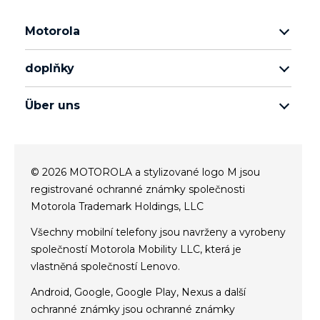
Motorola
motorola razr family
doplňky
řada motorola edge
veškeré příslušenství
rada moto g
Über uns
sluchátka
rada moto e
o společnosti Motorola
moto tag
o společnosti Lenovo
© 2026 MOTOROLA a stylizované logo M jsou
conditions of sale
registrované ochranné známky společnosti
podmínky užívání webových stránek
Motorola Trademark Holdings, LLC
Website Privacy
Všechny mobilní telefony jsou navrženy a vyrobeny
inovace
společností Motorola Mobility LLC, která je
Cookies
vlastněná společností Lenovo.
Product Privacy
Android, Google, Google Play, Nexus a další
ochranné známky jsou ochranné známky