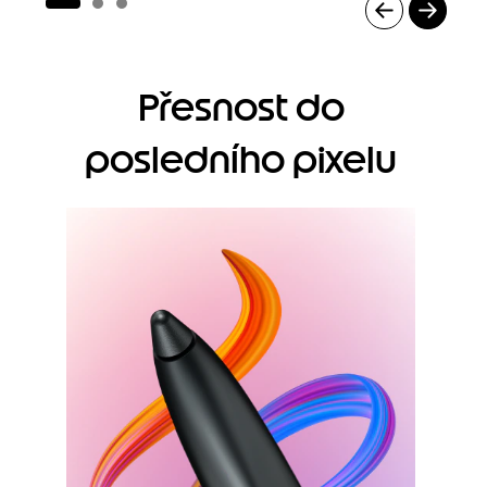
I
t
e
Přesnost do
m
1
o
posledního pixelu
f
3