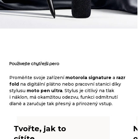
Používejte chytřejší pero
Proměňte svoje zařízení
motorola signature
a
razr
fold
na digitální plátno nebo pracovní stanici díky
stylusu
moto pen ultra
. Stylus je citlivý na tlak
i náklon, má okamžitou odezvu, funkci odmítnutí
dlaně a zaručuje tak přesný a přirozený vstup.
Tvořte, jak to
N
cítíte
o