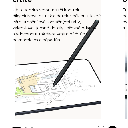
Užijte si přirozenou tvůrčí kontrolu
Fu
díky citlivosti na tlak a detekci náklonu, které
ne
vám umožní psát odvážnými tahy,
ps
zakreslovat jemné detaily i přesné odstíny
ruk
a vdechnout tak život vašim náčrtům,
poznámkám a nápadům.